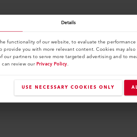
Details
e functionality of our website, to evaluate the performance 
ERS, WELDING MACHINES
to provide you with more relevant content. Cookies may also
f our partners to serve more targeted advertising and to me
u can review our
Privacy Policy
.
USE NECESSARY COOKIES ONLY
A