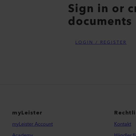
Sign in or 
documents
LOGIN / REGISTER
myLeister
Rechtl
myLeister Account
Kontakt
Academy
Händler f