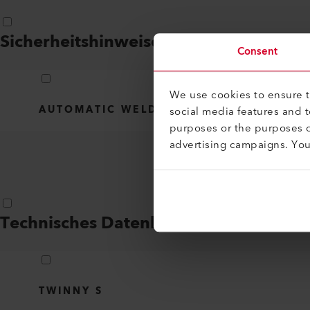
Sicherheitshinweise
(
1
)
Consent
We use cookies to ensure th
AUTOMATIC WELDERS, EXTRUSION WELD
social media features and 
purposes or the purposes o
advertising campaigns. Yo
Technisches Datenblatt
(
1
)
TWINNY S