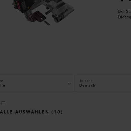
Der Sc
Dichtu
yp
Sprache
lle
Deutsch
ALLE AUSWÄHLEN
(
10
)