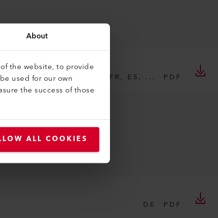
About
of the website, to provide
DE, EN, IT, FR, ES, ...
PDF
 be used for our own
asure the success of those
LLOW ALL COOKIES
DE
PDF