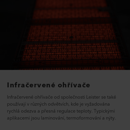
Infračervené ohřívače
Infračervené ohřívače od společnosti Leister se také
používají v různých odvětvích, kde je vyžadována
rychlá odezva a přesná regulace teploty. Typickými
aplikacemi jsou laminování, termoformování a nýty.