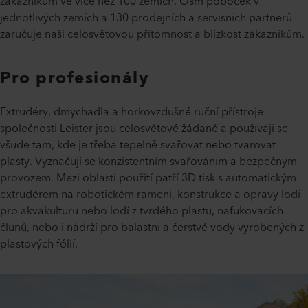
zákazníkům ve více než 100 zemích. Osm poboček v
jednotlivých zemích a 130 prodejních a servisních partnerů
zaručuje naši celosvětovou přítomnost a blízkost zákazníkům.
Pro profesionály
Extrudéry, dmychadla a horkovzdušné ruční přístroje
společnosti Leister jsou celosvětově žádané a používají se
všude tam, kde je třeba tepelně svařovat nebo tvarovat
plasty. Vyznačují se konzistentním svařováním a bezpečným
provozem. Mezi oblasti použití patří 3D tisk s automatickým
extrudérem na robotickém rameni, konstrukce a opravy lodí
pro akvakulturu nebo lodí z tvrdého plastu, nafukovacích
člunů, nebo i nádrží pro balastní a čerstvé vody vyrobených z
plastových fólií.