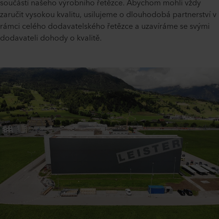
součástí našeho výrobního řetězce. Abychom mohli vždy
zaručit vysokou kvalitu, usilujeme o dlouhodobá partnerství v
rámci celého dodavatelského řetězce a uzavíráme se svými
dodavateli dohody o kvalitě.