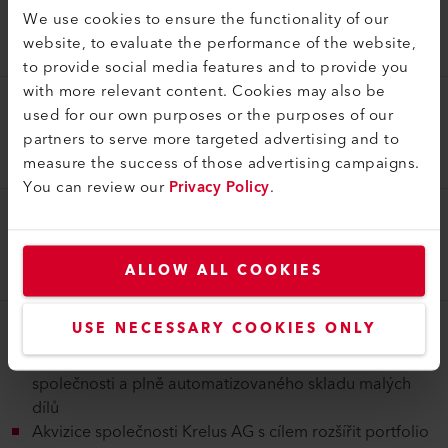
divizemi Leister a Axetris a národními společnostmi
We use cookies to ensure the functionality of our
přechází do struktury skupiny.
website, to evaluate the performance of the website,
Založení společnosti Leister Technologies AG
to provide social media features and to provide you
with more relevant content. Cookies may also be
2016
used for our own purposes or the purposes of our
Inteligentní výrobek Leister GEOSTAR G7 LQS s
partners to serve more targeted advertising and to
digitálním záznamem parametrů
measure the success of those advertising campaigns.
You can review our
Privacy Policy
.
2017
Zahájení iniciativy digitální transformace s aplikací
ALLOW ALL COOKIES
myLeister a dalšími produkty IoT
USE NECESSARY COOKIES ONLY
2018
Zahájení výstavby v Sarnenu: Rozšíření budovy
společnosti a plně automatizovaného skladu malých
dílů
Akvizice společnosti Krelus AG s cílem rozšířit portfolio