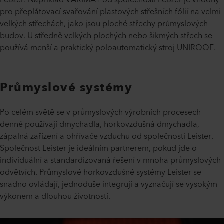
Leister. Například VARIMAT od společnosti Leister je vhodný
pro přeplátovací svařování plastových střešních fólií na velmi
velkých střechách, jako jsou ploché střechy průmyslových
budov. U středně velkých plochých nebo šikmých střech se
používá menší a praktický poloautomatický stroj UNIROOF.
Průmyslové systémy
Po celém světě se v průmyslových výrobních procesech
denně používají dmychadla, horkovzdušná dmychadla,
zápalná zařízení a ohřívače vzduchu od společnosti Leister.
Společnost Leister je ideálním partnerem, pokud jde o
individuální a standardizovaná řešení v mnoha průmyslových
odvětvích. Průmyslové horkovzdušné systémy Leister se
snadno ovládají, jednoduše integrují a vyznačují se vysokým
výkonem a dlouhou životností.