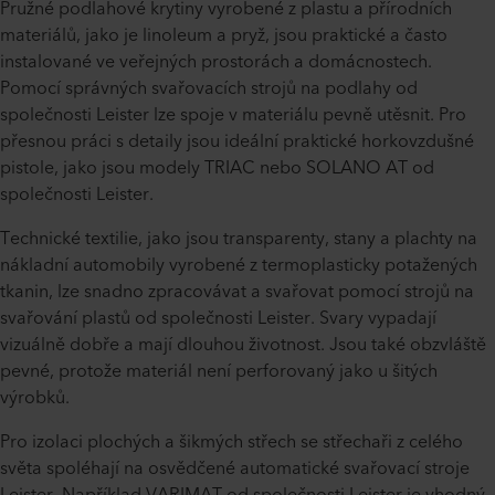
Pružné podlahové krytiny vyrobené z plastu a přírodních
materiálů, jako je linoleum a pryž, jsou praktické a často
instalované ve veřejných prostorách a domácnostech.
Pomocí správných svařovacích strojů na podlahy od
společnosti Leister lze spoje v materiálu pevně utěsnit. Pro
přesnou práci s detaily jsou ideální praktické horkovzdušné
pistole, jako jsou modely TRIAC nebo SOLANO AT od
společnosti Leister.
Technické textilie, jako jsou transparenty, stany a plachty na
nákladní automobily vyrobené z termoplasticky potažených
tkanin, lze snadno zpracovávat a svařovat pomocí strojů na
svařování plastů od společnosti Leister. Svary vypadají
vizuálně dobře a mají dlouhou životnost. Jsou také obzvláště
pevné, protože materiál není perforovaný jako u šitých
výrobků.
Pro izolaci plochých a šikmých střech se střechaři z celého
světa spoléhají na osvědčené automatické svařovací stroje