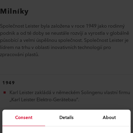
Milníky
Společnost Leister byla založena v roce 1949 jako rodinný
podnik a od té doby se neustále rozvíjí a vyrostla v globálně
působící a velmi úspěšnou společnost. Společnost Leister je
lídrem na trhu v oblasti inovativních technologií pro
zpracování plastů.
1949
Karl Leister zakládá v německém Solingenu vlastní firmu
„Karl Leister Elektro-Gerätebau“.
2011
Consent
Details
About
Samostatná společnost Leister Process Technologies s