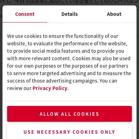
けて、今日では非常に成功している企業としてのグローバルプ
レセンスを確立しています。ライスターは、プラスチック加工
Consent
Details
About
の革新的なテクノロジー市場のリーダーです。
We use cookies to ensure the functionality of our
website, to evaluate the performance of the website,
1949
to provide social media features and to provide you
カール・ライスターがドイツ・ゾーリンゲンで創業。
with more relevant content. Cookies may also be used
for our own purposes or the purposes of our partners
to serve more targeted advertising and to measure the
2011
success of those advertising campaigns. You can
グループ会社を再編し、ホールディングカンパニー制を
review our
Privacy Policy
.
開始。大阪支店開設。
2016
ALLOW ALL COOKIES
溶着条件をデジタルで記録できる、スマート機能搭載の
GEOSTAR G7 LQS発売。
USE NECESSARY COOKIES ONLY