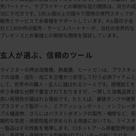
売パートナー、サプライヤーとの緊密な協力関係は、双方の成
功に不可欠です。100ヵ国以上の国々で現地の専門スタッフが
販売とサービスでお客様をサポートしています。8ヵ国の子会
社と130か所の販売・サービスパートナーが、当社の世界的な
プレゼンスとお客様との緊密な関係を保証しています。
玄人が選ぶ、信頼のツール
ライスターの押出溶着機、熱風機、ヒートガンは、プラスチッ
クの溶着・成形・加工を正確かつ安定して行う必須アイテムと
して、世界中の職人・玄人に選ばれるツールです。現場加工を
伴う多様な分野で重宝されておりますが、一貫した溶着品質と
高い再現性が選ばれる理由です。たとえば、養殖タンクや硬質
プラスチック製ボート、エアクッションボート、インフレータ
ブル構造物、さらにはバラスト水タンクの製作・補修など、長
期的な気密・液密性能が求められる用途においても、ライスタ
ー製品はその性能を発揮します。ロボットアーム搭載型押出機
は、高再現・高精度な大型樹脂3Dプリンターの核になりま