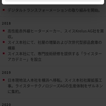
2017
デジタルトランスフォーメーションの取り組みを開始。
2018
高性能赤外線ヒーターメーカー、スイスKrelus AG社を買
収。
スイス本社にて、社屋の増築および次世代型部品倉庫の
構築
スイス本社にて、専門技術研修を提供する「ライスター
アカデミー」を設立
2019
日本現地法人本社を横浜へ移転。スイス本社社屋拡張工
事。ライスターテクノロジーズAGの生産体制をザルネン
に集約。
2020