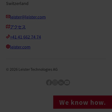
Switzerland
leister@leister.com
アクセス
+41 41 662 74 74
leister.com
©
2026
Leister Technologies AG
Facebook
Instagram
LinkedIn
YouTube
We know how.