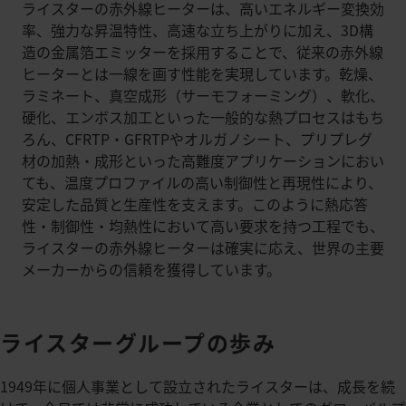
ライスターの赤外線ヒーターは、高いエネルギー変換効
率、強力な昇温特性、高速な立ち上がりに加え、3D構
造の金属箔エミッターを採用することで、従来の赤外線
ヒーターとは一線を画す性能を実現しています。乾燥、
ラミネート、真空成形（サーモフォーミング）、軟化、
硬化、エンボス加工といった一般的な熱プロセスはもち
ろん、CFRTP・GFRTPやオルガノシート、プリプレグ
材の加熱・成形といった高難度アプリケーションにおい
ても、温度プロファイルの高い制御性と再現性により、
安定した品質と生産性を支えます。このように熱応答
性・制御性・均熱性において高い要求を持つ工程でも、
ライスターの赤外線ヒーターは確実に応え、世界の主要
メーカーからの信頼を獲得しています。
ライスターグループの歩み
1949年に個人事業として設立されたライスターは、成長を続