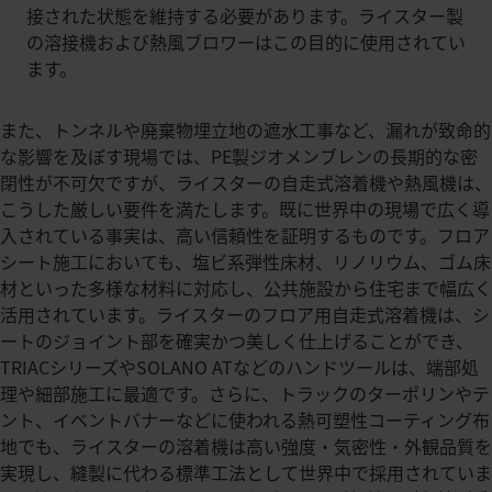
接された状態を維持する必要があります。ライスター製
の溶接機および熱風ブロワーはこの目的に使用されてい
ます。
また、トンネルや廃棄物埋立地の遮水工事など、漏れが致命的
な影響を及ぼす現場では、PE製ジオメンブレンの長期的な密
閉性が不可欠ですが、ライスターの自走式溶着機や熱風機は、
こうした厳しい要件を満たします。既に世界中の現場で広く導
入されている事実は、高い信頼性を証明するものです。フロア
シート施工においても、塩ビ系弾性床材、リノリウム、ゴム床
材といった多様な材料に対応し、公共施設から住宅まで幅広く
活用されています。ライスターのフロア用自走式溶着機は、シ
ートのジョイント部を確実かつ美しく仕上げることができ、
TRIACシリーズやSOLANO ATなどのハンドツールは、端部処
理や細部施工に最適です。さらに、トラックのターポリンやテ
ント、イベントバナーなどに使われる熱可塑性コーティング布
地でも、ライスターの溶着機は高い強度・気密性・外観品質を
実現し、縫製に代わる標準工法として世界中で採用されていま