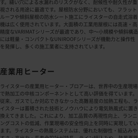
す。縫い穴による水漏れのリスクがなく、耐候性や耐久性が重
視される用途に最適です。屋根防水分野においても、フラット
ルーフや傾斜屋根の防水シート施工にライスターの自走式溶着
機は広く使用されています。大面積の工業用屋根には高速・高
精度なVARIMATシリーズが最適であり、中〜小規模や傾斜構造
には軽量・コンパクトなUNIROOFシリーズが機動力と操作性
を発揮し、多くの施工業者に支持されています。
産業用ヒーター
ライスターの産業用ヒーター・ブロアーは、世界中の生産現場
で熱加工の中核コンポーネントとして高い評価を得ています。
従来、ガスでしか対応できなかった高難易度の加熱工程も、ラ
イスターは蓄積された技術とノウハウにより電気熱風式に置き
換えてきました。これにより、加工品質の再現性向上、ランニ
ングコストの低減、作業現場の安全性向上を同時に実現してい
ます。ライスターの熱風システムは、優れた制御性・組込みや
すさ・高出力・長寿命設計が特長。ライン組込みや、熱風再循