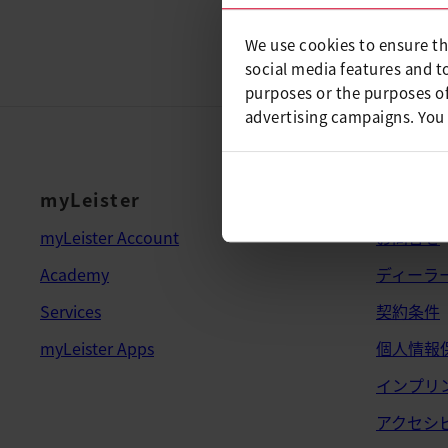
ダウンロードリンクについて
We use cookies to ensure th
social media features and t
purposes or the purposes of
advertising campaigns. You
myLeister
法的情
myLeister Account
お問合せ
Academy
ディーラ
Services
契約条件
myLeister Apps
個人情報
インプリ
アクセシ