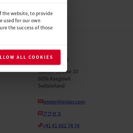
f the website, to provide
be used for our own
ure the success of those
LLOW ALL COOKIES
Leister AG
Galileo-Strasse 10
6056 Kaegiswil
Switzerland
leister@leister.com
アクセス
+41 41 662 74 74