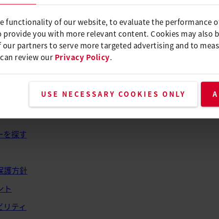
は、受信トレイを確認してください。
e functionality of our website, to evaluate the performance o
o provide you with more relevant content. Cookies may also 
 our partners to serve more targeted advertising and to meas
 can review our
Privacy Policy
.
USE NECESSARY COOKIES ONLY
A
報およびヘルプ
ーを探す
保護方針
ント
ビリティ