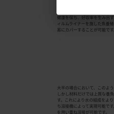
などの観賞用の魚を飼育するた
用し、シーリングが施されてい
健康を保ち、好収率を生み出す
ィルムライナーを施した魚養殖
易にカバーすることが可能です
大半の場合において、このような
しかし材料だけでは上質な養
す。これにより水の組成をより
ち溶接機によって実現可能です
を用い重ね溶接が可能です。