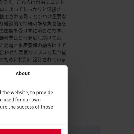
のです。これらは自由にコント
ロによってしっかりと溶接さ
使用される際にとりわけ重要な
り経済的で持続可能な魚養殖を
の影響を受けずに済むのです。
養殖業は日々発展し続けてお
力発電と水産養殖の融合はすで
合わせた豊富なノズルを取り揃
のために特別に設計されていま
About
f the website, to provide
be used for our own
量は削減され、養殖場の下の地
ure the success of those