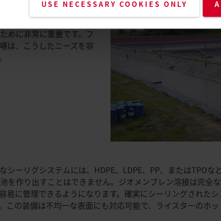
USE NECESSARY COOKIES ONLY
A
めにフィルムライナーを使
ます。水質管理は魚たちの
ために非常に重要です。フ
場は、こうしたニーズを容
。
シーリグシステムには、HDPE、LDPE、PP、またはTPO
魚池を作り出すことはできません。ジオメンブレン溶接は完全
容易に管理できるようになります。確実にシーリングされたシ
。この装備は不均一な表面にも対応可能で、ライスターのホッ