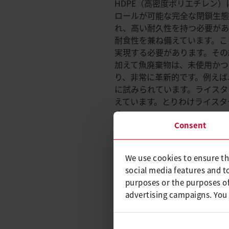
HDPE（高密度ポリエチレン
ロールが可能な完全な閉鎖生態
れ、高い耐久性を持つ必要があ
耐食性を兼ね備えています。こ
実現する必要があります。その
加えて魚廃棄物は、未使用かつ
り、非常に革新的です。例えば
に試みられています。ライスタ
えています。とりわけライスタ
す。
Consent
フィルムラ
We use cookies to ensure th
social media features and t
魚養殖場は防水仕様の溶接を行
purposes or the purposes of
上は水漏れからしっかりと保護
advertising campaigns. You
地上の魚養殖場は通常人工のも