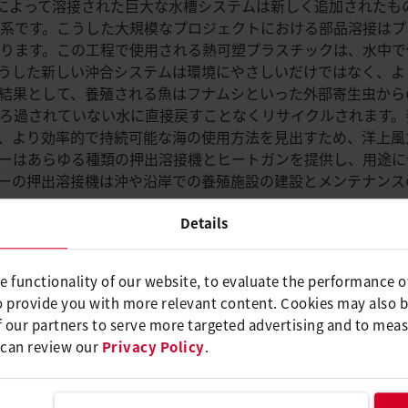
）によって溶接された巨大な水槽システムは新しく追加されたも
系です。こうした大規模なプロジェクトにおける部品溶接はプ
ります。この工程で使用される熱可塑プラスチックは、水中で
うした新しい沖合システムは環境にやさしいだけではなく、よ
結果として、養殖される魚はフナムシといった外部寄生虫から
ろ過されていない水に直接戻すことなくリサイクルされます。
、より効率的で持続可能な海の使用方法を見出すため、洋上風
ーはあらゆる種類の押出溶接機とヒートガンを提供し、用途に
ーの押出溶接機は沖や沿岸での養殖施設の建設とメンテナンス
Details
イナー、魚養殖用プール
e functionality of our website, to evaluate the performance o
o provide you with more relevant content. Cookies may also 
うためにジオメンブレンによって構成されています。水の消費
 our partners to serve more targeted advertising and to meas
されます。
 can review our
Privacy Policy
.
ので、様々な食用の魚や鯉