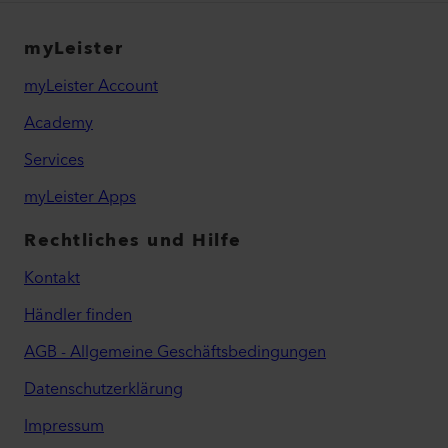
Händlers, ggf. Namen und Kontaktinformationen
des Verkäufers enthalten.
myLeister
Google Ad Manager
myLeister Account
Academy
Services
myLeister Apps
https://www.tiktok.com/legal/privacy-policy?
lang=de-DE
Art. 6 Abs. 1 lit. f DSGVO bei der Verarbeitung zur
Rechtliches und Hilfe
Gewährleistung der Sicherheit unserer
Kontakt
informationstechnischen Systeme
LinkedIn
Art. 6 Abs. 1 lit. b DSGVO bei der Verarbeitung zur
Händler finden
Anfrage über ein Angebot bzw. zur Anbahnung und
AGB - Allgemeine Geschäftsbedingungen
zum Abschluss eines Vertrags.
Datenschutzerklärung
Impressum