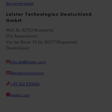
Barrierefreiheit
Leister Technologies Deutschland
GmbH
https://www.brevo.com/de/datenschutz-uebersicht/
https://www.brevo.com/de/legal/privacypolicy/
Wall 36, 42103 Wuppertal
(Für Reparaturen:
Vor der Beule 14-26, 42277 Wuppertal)
Deutschland
info.de@leister.com
https://de.linkedin.com/legal/privacy-
policy
Wegbeschreibung
https://cdn.klarna.com/1.0/shared/content/legal/terms/0/de_d
+49 202 870060
e/privacy
YouTube
Google Ads Conversion Tracking
leister.com