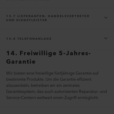
13.7 LIEFERANTEN, HANDELSVERTRETER
https://www.facebook.com/legal/terms/information_about_pa
UND DIENSTLEISTER
ge_insights_data
13.8 TELEFONANLAGE
Instagram
Google Analytics
https://www.paypal.com/de/webapps/mpp/ua/privacy-full/
14. Freiwillige 5-Jahres-
Garantie
Wir bieten eine freiwillige fünfjährige Garantie auf
bestimmte Produkte. Um die Garantie effizient
abzuwickeln, betreiben wir ein zentrales
Klarna
Garantiesystem, das auch autorisierten Reparatur‑ und
Service‑Centern weltweit einen Zugriff ermöglicht.