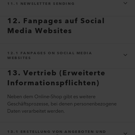
11.1 NEWSLETTER SENDING
EqualWeb (inkl. Einsatz von Cloudflare Rocket Loader als
Hosting Anbieter
Subprozessor)
ChatGPT
Vercel
12. Fanpages auf Social
Media Websites
12.1 FANPAGES ON SOCIAL MEDIA
Payment Service Provider
https://vercel.com/legal/privacy-policy
WEBSITES
https://www.microsoft.com/privacy/privacystatement
Shopify Payments
Microsoft Ireland Operations Limited
13. Vertrieb (Erweiterte
Informationspflichten)
Neben dem Online‑Shop gibt es weitere
https://openai.com/policies/eu-privacy-policy/
Geschäftsprozesse, bei denen personenbezogene
Daten verarbeitet werden.
13.1 ERSTELLUNG VON ANGEBOTEN UND