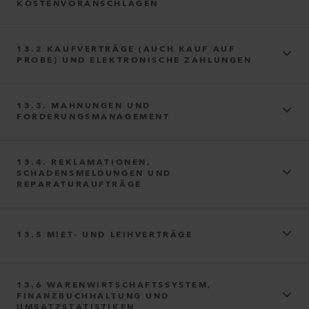
KOSTENVORANSCHLÄGEN
https://www.microsoft.com/privacy/privacystatement
Akamai
13.2 KAUFVERTRÄGE (AUCH KAUF AUF
Facebook
PROBE) UND ELEKTRONISCHE ZAHLUNGEN
13.3. MAHNUNGEN UND
FORDERUNGSMANAGEMENT
https://www.shopify.com/legal/privacy
https://www.akamai.com/legal/compliance/privacy-trust-center
PayPal
Hosting durch Shopify
13.4. REKLAMATIONEN,
SCHADENSMELDUNGEN UND
REPARATURAUFTRÄGE
13.5 MIET‑ UND LEIHVERTRÄGE
13.6 WARENWIRTSCHAFTSSYSTEM,
FINANZBUCHHALTUNG UND
UMSATZSTATISTIKEN