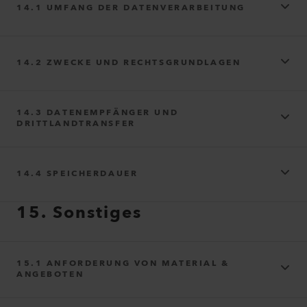
14.1 UMFANG DER DATENVERARBEITUNG
14.2 ZWECKE UND RECHTSGRUNDLAGEN
https://privacycenter.instagram.com/policy
14.3 DATENEMPFÄNGER UND
Geräte‑ und Garantiedaten
- Seriennummer,
DRITTLANDTRANSFER
Artikelnummer, Herstellungsdatum,
TikTok
Gewährleistungs‑Informationen und
Gerätespezifikationen.
14.4 SPEICHERDAUER
Reparaturhistorie
- Informationen zu bisherigen
Serviceleistungen und Reparaturen.
15. Sonstiges
Kundendaten
- Kontaktdaten des Gerätehalters
(Name, Adresse, Telefonnummer, E‑Mail‑Adresse).
Hochgeladene Dokumente
- Rechnungen oder
Brevo
15.1 ANFORDERUNG VON MATERIAL &
Kaufbelege, die Sie bei der Registrierung
ANGEBOTEN
hochladen. Diese Dokumente können den
vollständigen Namen und die Anschrift des