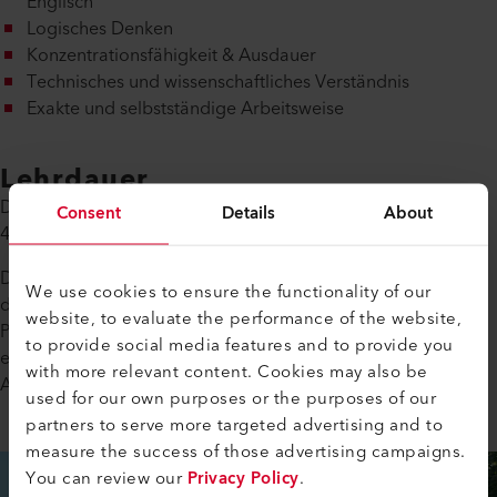
Englisch
Logisches Denken
Konzentrationsfähigkeit & Ausdauer
Technisches und wissenschaftliches Verständnis
Exakte und selbstständige Arbeitsweise
Lehrdauer
Die berufliche Grundausbildung als Physiklaborant/in dauert
Consent
Details
About
4 Jahre.
Dein Ausbildungsprogramm während den vier Jahren wird
We use cookies to ensure the functionality of our
dem Lehrplan der Schule angepasst, damit du Theorie und
website, to evaluate the performance of the website,
Praxis verbinden kannst. Am Ende deiner Lehrzeit bist du mit
to provide social media features and to provide you
einer guten Ausbildung im Gepäck bestens für den
with more relevant content. Cookies may also be
Arbeitsmarkt gerüstet.
used for our own purposes or the purposes of our
partners to serve more targeted advertising and to
measure the success of those advertising campaigns.
You can review our
Privacy Policy
.