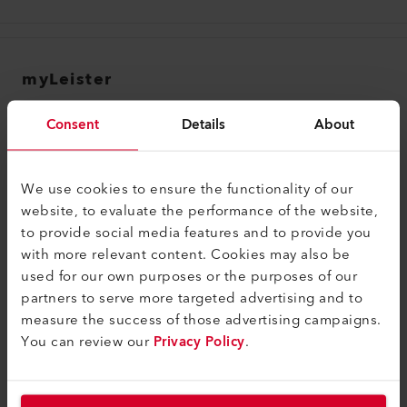
Visa
Mastercard
American Express
myLeister
Apple Pay
myLeister Account
Google Pay
Consent
Details
About
iDEAL
Academy
Maestro
Services
Vorauszahlung
We use cookies to ensure the functionality of our
website, to evaluate the performance of the website,
myLeister Apps
to provide social media features and to provide you
Legal and Help
with more relevant content. Cookies may also be
used for our own purposes or the purposes of our
Kontakt
partners to serve more targeted advertising and to
measure the success of those advertising campaigns.
Händler finden
You can review our
Privacy Policy
.
AGB - Allgemeine Geschäftsbedingungen
Datenschutzerklärung