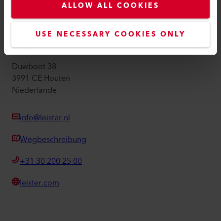
ALLOW ALL COOKIES
Impressum
Barrierefreiheit
USE NECESSARY COOKIES ONLY
Leister Technologies Benelux B.V.
Duwboot 38
3991 CE Houten
Niederlande
info@leister.nl
Wegbeschreibung
+31 30 200 25 00
leister.com