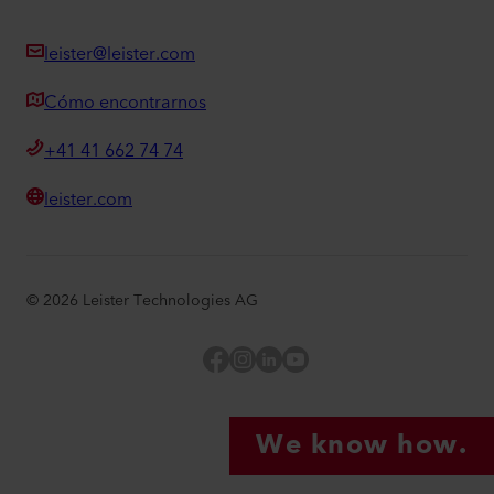
leister@leister.com
Cómo encontrarnos
+41 41 662 74 74
leister.com
©
2026
Leister Technologies AG
Facebook
Instagram
LinkedIn
YouTube
We know how.