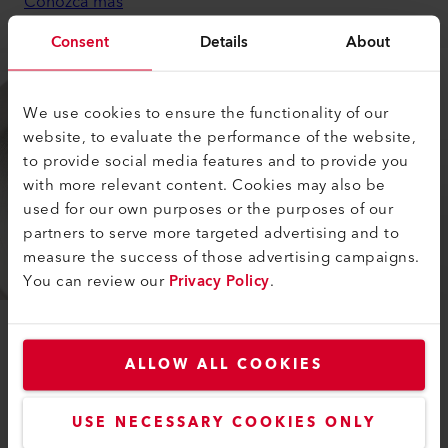
Conozca más
Consent
Details
About
We use cookies to ensure the functionality of our
website, to evaluate the performance of the website,
to provide social media features and to provide you
with more relevant content. Cookies may also be
used for our own purposes or the purposes of our
partners to serve more targeted advertising and to
measure the success of those advertising campaigns.
You can review our
Privacy Policy
.
ACCESORIOS
ALLOW ALL COOKIES
Leister ofrece una gran selección de
boquillas de soldadura
USE NECESSARY COOKIES ONLY