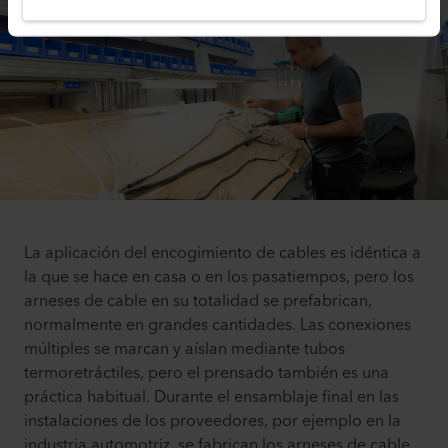
La aplicación del encogimiento de cables es idéntica a
la que se hace en casa o en los pasatiempos, pero los
arneses de cable en su totalidad se prefabrican,
normalmente en grandes cantidades. Las conexiones
múltiples se marcan y aíslan mediante tubos
termoretráctiles, pero el prensado también es una
práctica habitual. Durante el ensamblaje final en las
instalaciones de los proveedores, por ejemplo en la
industria automotriz, se fabrican los arneses de cable