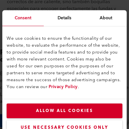
correctos de aire caliente, sino también boquillas
especiales para encoger perfectamente las fundas y
los tubos termoretráctiles. Además de en las
Consent
Details
About
aplicaciones tipo hágalo usted mismo, el
encogimiento también se hace en la industria.
We use cookies to ensure the functionality of our
website, to evaluate the performance of the website,
Producción industrial de arneses
to provide social media features and to provide you
de cables
with more relevant content. Cookies may also be
used for our own purposes or the purposes of our
partners to serve more targeted advertising and to
En las aplicaciones industriales, los arneses de cable se
measure the success of those advertising campaigns.
elaboran a mano en los lugares de producción
You can review our
Privacy Policy
.
correspondientes a la industria. Tanto las pistolas de calor de
Leister como las de Weldy se pueden utilizar continuamente
aquí.
ALLOW ALL COOKIES
USE NECESSARY COOKIES ONLY