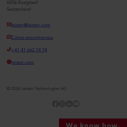
6056 Kaegiswil
Switzerland
leister@leister.com
Cómo encontrarnos
+41 41 662 74 74
leister.com
©
2026
Leister Technologies AG
Facebook
Instagram
LinkedIn
YouTube
We know how.