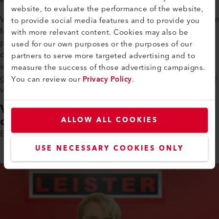
et de formation professionnels.
website, to evaluate the performance of the website,
Votre programme de formation de quatre ans sera adapté en
to provide social media features and to provide you
fonction de votre emploi du temps scolaire afin que vous
with more relevant content. Cookies may also be
puissiez combiner les éléments théoriques et pratiques du
used for our own purposes or the purposes of our
cours. À la fin de vos études, vous serez dans une position
partners to serve more targeted advertising and to
idéale pour réussir votre entrée sur le marché du travail
measure the success of those advertising campaigns.
grâce aux compétences que vous aurez acquises au cours de
You can review our
Privacy Policy
.
votre formation.
Vous souhaitez participer à un
cours d'essai ?
ALLOW ALL COOKIES
Erika Windlin a hâte de faire votre connaissance.
USE NECESSARY COOKIES ONLY