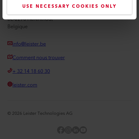
USE NECESSARY COOKIES ONLY
Moerbroek 28/01
BE-2270 Herenthout
Belgique
info@leister.be
Comment nous trouver
+ 32 14 18 60 30
leister.com
©
2026
Leister Technologies AG
Facebook
Instagram
LinkedIn
YouTube