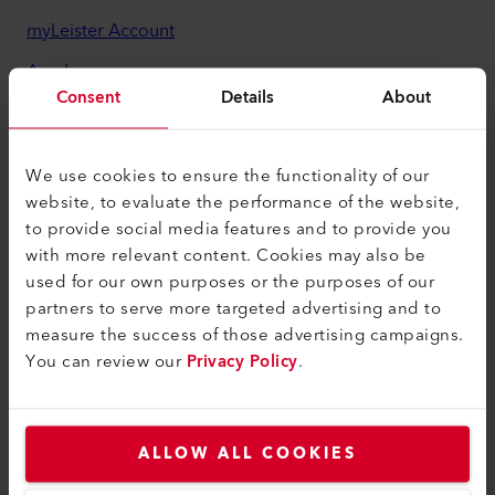
myLeister Account
Academy
Consent
Details
About
Services
myLeister Apps
We use cookies to ensure the functionality of our
Juridique et aide
website, to evaluate the performance of the website,
to provide social media features and to provide you
Contact
with more relevant content. Cookies may also be
used for our own purposes or the purposes of our
Trouver un revendeur
partners to serve more targeted advertising and to
Conditions générales
measure the success of those advertising campaigns.
You can review our
Privacy Policy
.
Politique de confidentialité
Mentions légales
Accessibilité
ALLOW ALL COOKIES
Leister Technologies Belgium B.V.