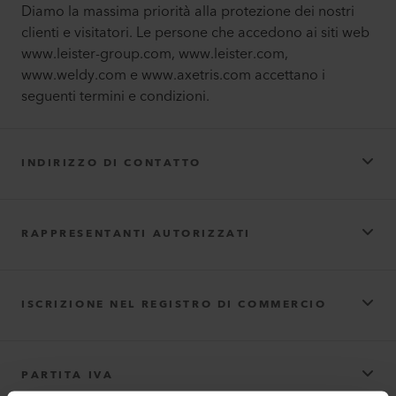
Diamo la massima priorità alla protezione dei nostri
clienti e visitatori. Le persone che accedono ai siti web
www.leister-group.com, www.leister.com,
www.weldy.com e www.axetris.com accettano i
seguenti termini e condizioni.
INDIRIZZO DI CONTATTO
Leister AG
RAPPRESENTANTI AUTORIZZATI
Leister AG
ISCRIZIONE NEL REGISTRO DI COMMERCIO
F. Jannone AG
F. Jannone AG
Ragione sociale registrata: Leister AG
PARTITA IVA