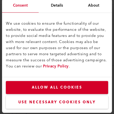
Consent
Details
About
Leister AG
ESCLUSIONE DI RESPONSABILITÀ
Ragione sociale registrata: F. Jannone AG
We use cookies to ensure the functionality of our
website, to evaluate the performance of the website,
F. Jannone AG
RESPONSABILITÀ PER I LINK
to provide social media features and to provide you
with more relevant content. Cookies may also be
used for our own purposes or the purposes of our
partners to serve more targeted advertising and to
COPYRIGHTS
measure the success of those advertising campaigns.
You can review our
Privacy Policy
.
myLeister
myLeister Account
ALLOW ALL COOKIES
Academy
USE NECESSARY COOKIES ONLY
Services