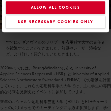
ALLOW ALL COOKIES
USE NECESSARY COOKIES ONLY
すでにケギスヴィルのフリブール応用科学大学の責任者
を歓迎することができました。熱風やレーザー溶接な
ど、より詳しく紹介していただきました。
2020年までには、Brugg-WindischにあるUniversity of
Applied Sciences Rapperswil（HSR）とUniversity of Applied
Sciences Northwestern Switzerland（FHNW）での活動を計画
しています。これらの応用科学系の大学では、主に学生の専門
的な将来を見据えたイベントに参加しています。
来年のルツェルン応用科学芸術大学（HSLU）とETHチューリ
ッヒのポリメッセでのミーティングには必ず参加します。学生