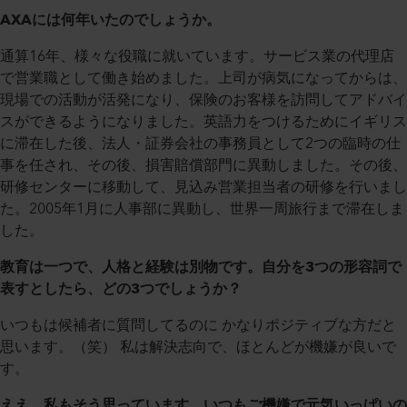
AXAには何年いたのでしょうか。
通算16年、様々な役職に就いています。サービス業の代理店
で営業職として働き始めました。上司が病気になってからは、
現場での活動が活発になり、保険のお客様を訪問してアドバイ
スができるようになりました。英語力をつけるためにイギリス
に滞在した後、法人・証券会社の事務員として2つの臨時の仕
事を任され、その後、損害賠償部門に異動しました。その後、
研修センターに移動して、見込み営業担当者の研修を行いまし
た。2005年1月に人事部に異動し、世界一周旅行まで滞在しま
した。
教育は一つで、人格と経験は別物です。自分を3つの形容詞で
表すとしたら、どの3つでしょうか？
いつもは候補者に質問してるのに かなりポジティブな方だと
思います。（笑） 私は解決志向で、ほとんどが機嫌が良いで
す。
ええ、私もそう思っています。いつもご機嫌で元気いっぱいの