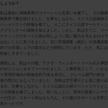
しょうか？
私は最初に保険業界のコマーシャル見習いを修了し、その後保
険業界で働き続けました。仕事をしながら、スイス公認保険ス
ペシャリストの研修を修了し、そこにスイス公認マーケティン
グプランナーの資格を加えました。しかし、私はすぐに、マー
ケティングのすべての面が同じように私に魅力を与えるわけで
はないことに気づきました。主に市場調査（統計）や流通経路
内での市場シェアの算出などが関係しています。ただ、私には
乾燥しすぎていました。
偶然にも、私はその後、アクサ・ウィンタートゥールの人事部
のポジションをオファーされました。人事部長として、いきな
り管理区域内の研修生約70名を担当し、クレーム部門の担当
者の窓口にもなっていました。当時は文字通りどん底に放り込
まれ、仕事をしながら、スイス公認の人材スペシャリストとし
ての研修を修了しました。幸いなことに、長年の実務トレーナ
ーの方が、スタート時はもちろん、その後のサポートも非常に
良かったです。