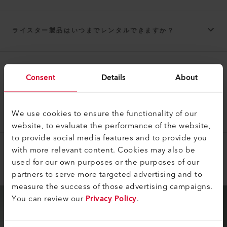
ライスター製品はいつまでレンタルできますか？
レンタルしたライスター製品が正常に動作しない？
Consent
Details
About
We use cookies to ensure the functionality of our
支払いはどうなっているのか？
website, to evaluate the performance of the website,
to provide social media features and to provide you
with more relevant content. Cookies may also be
他に考慮すべき点はありますか？
used for our own purposes or the purposes of our
partners to serve more targeted advertising and to
measure the success of those advertising campaigns.
You can review our
Privacy Policy
.