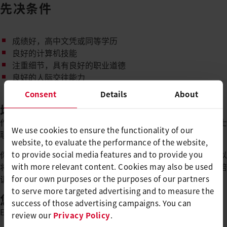
先决条件
成绩好，高中文凭或同等学历
良好的计算机技能
注重细节，具有良好的职业道德
良好的人际交往能力
Consent
Details
About
培训时间
作为瑞士认证行政助理的基本培训需要三年时间，最后获得瑞士
We use cookies to ensure the functionality of our
联邦职业教育和培训文凭。
website, to evaluate the performance of the website,
你的三年培训计划将与你的学校时间安排相一致，这样你就可以
to provide social media features and to provide you
将课程的理论和实践内容结合起来。在学习结束后，由于您在培
with more relevant content. Cookies may also be used
训期间所学到的技能，您将处于成功进入就业市场的理想位置。
for our own purposes or the purposes of our partners
to serve more targeted advertising and to measure the
您是否有兴趣参加试听课程？
success of those advertising campaigns. You can
Erika Windlin期待您的联系。
review our
Privacy Policy
.