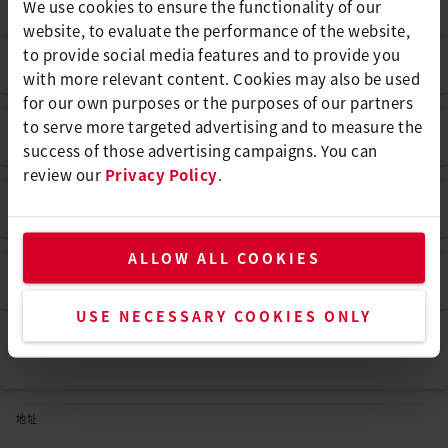
We use cookies to ensure the functionality of our
website, to evaluate the performance of the website,
名
*
to provide social media features and to provide you
with more relevant content. Cookies may also be used
for our own purposes or the purposes of our partners
姓氏
*
to serve more targeted advertising and to measure the
success of those advertising campaigns. You can
review our
Privacy Policy
.
电邮地址
*
ALLOW ALL COOKIES
P电话
USE NECESSARY COOKIES ONLY
公司
*
地址