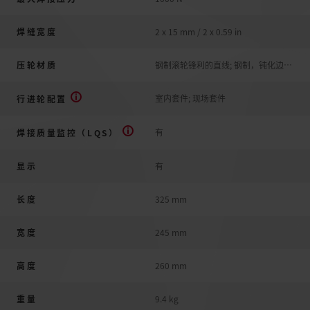
焊缝宽度
2 x 15 mm / 2 x 0.59 in
压轮材质
钢制滚轮锋利的直线; 钢制，钝化边缘; 钢制，锋利边缘
室内套件; 现场套件
行进轮配置
有
焊接质量监控（LQS）
显示
有
长度
325 mm
宽度
245 mm
高度
260 mm
重量
9.4 kg