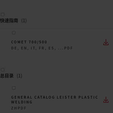
快速指南
(
1
)
COMET 700/500
DE, EN, IT, FR, ES, ...
PDF
总目录
(
1
)
GENERAL CATALOG LEISTER PLASTIC
WELDING
ZH
PDF