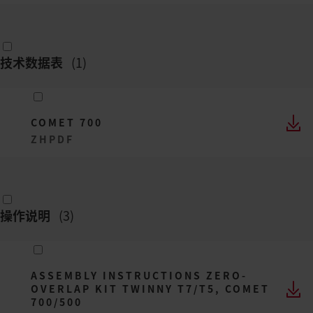
技术数据表
(
1
)
COMET 700
ZH
PDF
操作说明
(
3
)
ASSEMBLY INSTRUCTIONS ZERO-
OVERLAP KIT TWINNY T7/T5, COMET
700/500