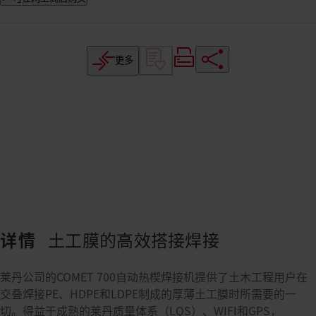
更多
详情
土工膜的高效搭接焊接
莱丹公司的COMET 700自动热楔焊接机提供了土木工程用户在
交叠焊接PE、HDPE和LDPE制成的厚薄土工膜时所需要的一
切。得益于成熟的莱丹质量体系（LQS）、WIFI和GPS，