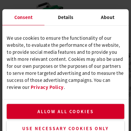
Consent
Details
About
We use cookies to ensure the functionality of our
website, to evaluate the performance of the website,
to provide social media features and to provide you
GEOSTAR G7 LQS
GEOS
with more relevant content. Cookies may also be used
在市政工程和垃圾填埋场建造过程中，可使
GEOST
for our own purposes or the purposes of our partners
用 GEOSTAR G7 LQS 自动焊机完成土工膜的
自动焊机
to serve more targeted advertising and to measure the
焊接工作。LQS 可以记录和监控焊接参数的
LQS功
success of those advertising campaigns. You can
数据。通过数字显示屏，可以监测和控制压
和监控：
review our
Privacy Policy
.
力、焊接速度和温度。此外，在焊接过程
Wifi
中，用户还可以通过数字显示屏监控...
程序，可
ALLOW ALL COOKIES
更多
USE NECESSARY COOKIES ONLY