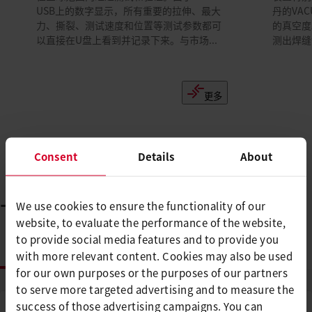
USB上的数字显示，所有重要的拉伸、最大
丹的VA
力、撕裂、测试速度和位置等测试参数都可
的真空度。
以直接在U盘上看到并记录下来。与市场...
测出焊缝
更多
Consent
Details
About
We use cookies to ensure the functionality of our
下载
您需要的一切都在手边
website, to evaluate the performance of the website,
to provide social media features and to provide you
信息
with more relevant content. Cookies may also be used
for our own purposes or the purposes of our partners
to serve more targeted advertising and to measure the
success of those advertising campaigns. You can
类型