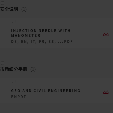
安全说明
(
1
)
INJECTION NEEDLE WITH
MANOMETER
DE, EN, IT, FR, ES, ...
PDF
市场细分手册
(
1
)
GEO AND CIVIL ENGINEERING
EN
PDF