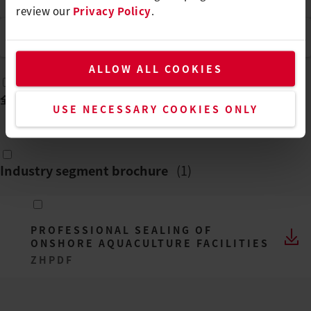
全部
review our
Privacy Policy
.
语言
中文
ALLOW ALL COOKIES
全选
(
7
)
USE NECESSARY COOKIES ONLY
Industry segment brochure
(
1
)
PROFESSIONAL SEALING OF
ONSHORE AQUACULTURE FACILITIES
ZH
PDF