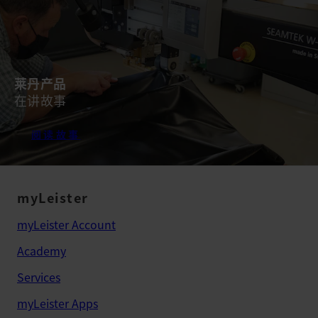
莱丹产品
在讲故事
阅读故事
myLeister
myLeister Account
Academy
Services
myLeister Apps