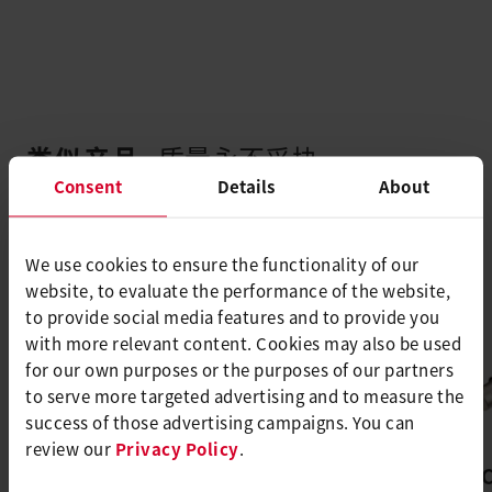
类似产品
质量永不妥协
Consent
Details
About
We use cookies to ensure the functionality of our
website, to evaluate the performance of the website,
to provide social media features and to provide you
with more relevant content. Cookies may also be used
for our own purposes or the purposes of our partners
to serve more targeted advertising and to measure the
success of those advertising campaigns. You can
review our
Privacy Policy
.
GHIBLI AW
TRIA