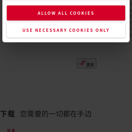
GHIBLI AW是一款坚固耐用且符合人体工程
TRIA
学的热风枪，用于汽车工业中的电缆收缩、
工现场的
ALLOW ALL COOKIES
塑料部件的加热和成型，以及卡车篷布的搭
式设备是
接焊接等。得益于易于抓握的双组份框架，
家的需求
这款功能强大的热风枪完全适合操作者的
单元，可独
USE NECESSARY COOKIES ONLY
手。焊接温度和风量可以通过成熟直观的数
间的温度
字.....
更多
下载
您需要的一切都在手边
信息