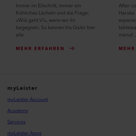
Immer im Eilschritt, immer ein
After c
fröhliches Lächeln und die Frage:
Haruka 
«Wiä gaht's?», wenn wir ihr
experie
begegnen. So kennen Iris Gisler hier
tablewa
alle.
manuf..
MEHR ERFAHREN
MEHR
myLeister
myLeister Account
Academy
Services
myLeister Apps