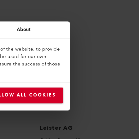
About
of the website, to provide
 be used for our own
asure the success of those
LLOW ALL COOKIES
Leister AG