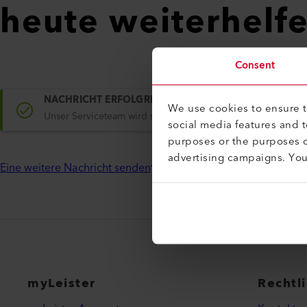
heute weiterhelf
Consent
NACHRICHT ERFOLGREICH VERSENDET
We use cookies to ensure th
Unser Serviceteam wird sich innerhalb eines Arbeitstages m
social media features and 
purposes or the purposes o
advertising campaigns. Yo
Eine weitere Nachricht senden
myLeister
Rechtl