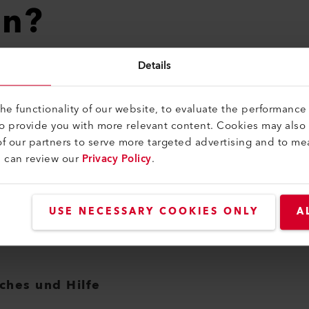
en?
Details
e functionality of our website, to evaluate the performance 
it Ihnen in Verbindung setzen.
to provide you with more relevant content. Cookies may also
f our partners to serve more targeted advertising and to me
u can review our
Privacy Policy
.
USE NECESSARY COOKIES ONLY
A
iches und Hilfe