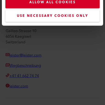
ALLOW ALL COOKIES
Impressum
Barrierefreiheit
USE NECESSARY COOKIES ONLY
Leister AG
Galileo-Strasse 10
6056 Kaegiswil
Switzerland
leister@leister.com
Wegbeschreibung
+41 41 662 74 74
leister.com