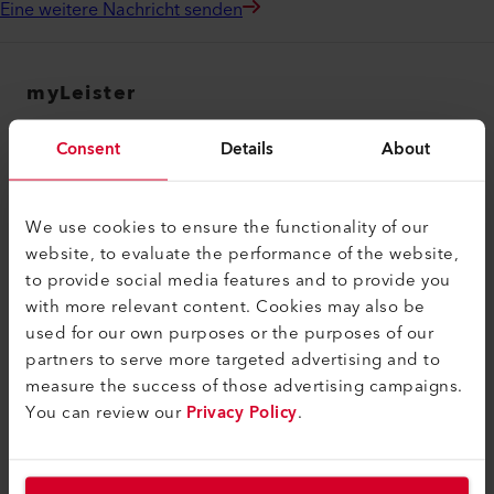
Eine weitere Nachricht senden
myLeister
myLeister Account
Consent
Details
About
Academy
Services
We use cookies to ensure the functionality of our
website, to evaluate the performance of the website,
myLeister Apps
to provide social media features and to provide you
Rechtliches und Hilfe
with more relevant content. Cookies may also be
used for our own purposes or the purposes of our
Kontakt
partners to serve more targeted advertising and to
measure the success of those advertising campaigns.
Händler finden
You can review our
Privacy Policy
.
AGB - Allgemeine Geschäftsbedingungen
Datenschutzerklärung