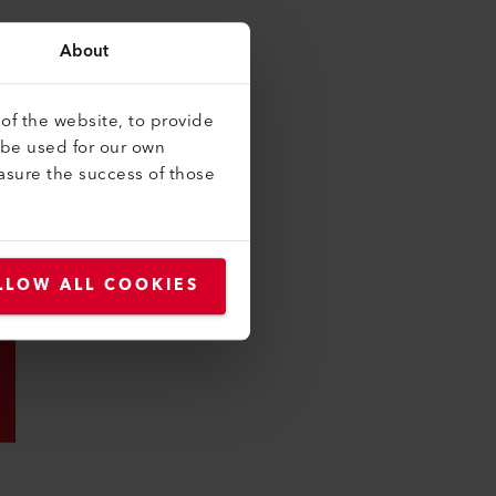
About
of the website, to provide
 be used for our own
asure the success of those
LLOW ALL COOKIES