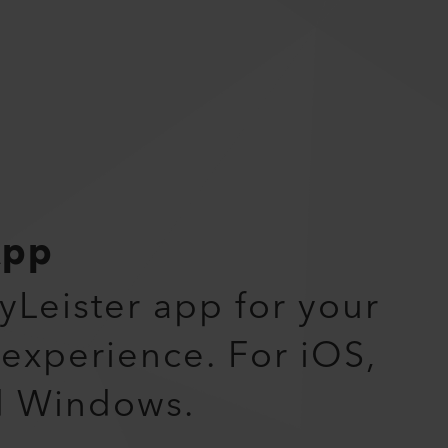
App
myLeister app for your
 experience. For iOS,
d Windows.