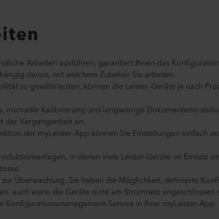
iten
liche Arbeiten ausführen, garantiert Ihnen das Konfigurati
hängig davon, mit welchem Zubehör Sie arbeiten.
ilität zu gewährleisten, können die Leister-Geräte je nach Proz
s, manuelle Kalibrierung und langwierige Dokumentenerstell
t der Vergangenheit an.
nktion der myLeister-App können Sie Einstellungen einfach un
oduktionsanlagen, in denen viele Leister-Geräte im Einsatz sind
zesse.
 zur Überwachung. Sie haben die Möglichkeit, definierte Konf
en, auch wenn die Geräte nicht am Stromnetz angeschlossen s
vom Konfigurationsmanagement-Service in Ihrer myLeister-App.