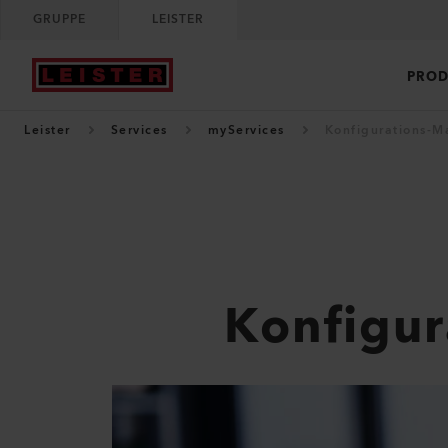
GRUPPE
LEISTER
PROD
Leister
Services
myServices
Konfigurations-
Konfigu