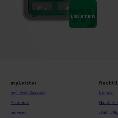
myLeister
Rechtl
myLeister Account
Kontakt
Academy
Händler f
Services
AGB - Al