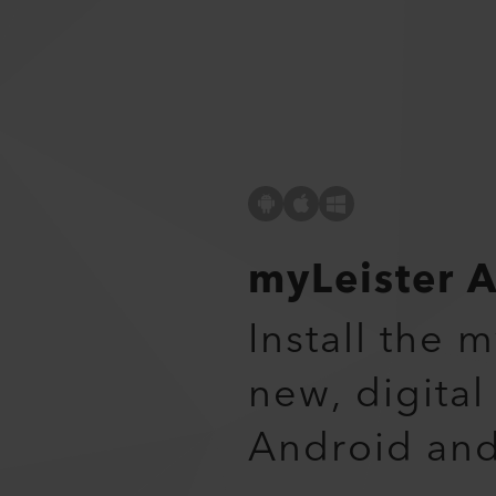
myLeister 
Install the 
new, digital
Android an