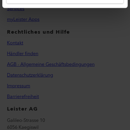
Services
myLeister Apps
Rechtliches und Hilfe
Kontakt
Händler finden
AGB - Allgemeine Geschäftsbedingungen
Datenschutzerklärung
Impressum
Barrierefreiheit
Leister AG
Galileo-Strasse 10
6056 Kaegiswil