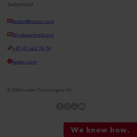
Switzerland
leister@leister.com
Wegbeschreibung
+41 41 662 74 74
leister.com
©
2026
Leister Technologies AG
Facebook
Instagram
LinkedIn
YouTube
We know how.