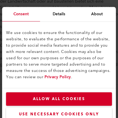
der Landwirtschaft oder auf Baustellen bietet sich eine
Schutzhülle an, wenn sie nicht benutzt werden. Motorboote
Consent
Details
About
und Segelschiffe werden mit Schutzhauben abgedeckt und so
vor Verschmutzungen durch Vogelkot geschützt, der sich
sonst in die Oberflächen hineinfrisst und Lack oder Holz
We use cookies to ensure the functionality of our
beschädigt. Gartenmöbel und BBQ-Grills sind oft zu schwer
website, to evaluate the performance of the website,
und unflexibel, um sie bei Nichtgebrauch jedes Mal in die
to provide social media features and to provide you
Garage oder in den Keller zu räumen. Mit einer Schutzhülle
with more relevant content. Cookies may also be
versehen, können sie draussen stehenbleiben und sind gegen
used for our own purposes or the purposes of our
alle Witterungseinflüsse und gegen Verschmutzung
partners to serve more targeted advertising and to
geschützt. Schutzhüllen werden auf Mass angefertigt und sind
measure the success of those advertising campaigns.
zudem in verschiedenen Standardgrössen erhältlich.
You can review our
Privacy Policy
.
myLeister
ALLOW ALL COOKIES
myLeister Account
USE NECESSARY COOKIES ONLY
Academy