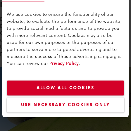
Membranfassaden
We use cookies to ensure the functionality of our
Die textile Fassadengestaltung gewinnt zunehmend an
website, to evaluate the performance of the website,
Bedeutung. Architekten lieben die schier unendliche
to provide social media features and to provide you
Gestaltungsfreiheit bei den dünnhäutigen, lastabtragenden
with more relevant content. Cookies may also be
und vorgespannten Konstruktionen, egal ob es um die
used for our own purposes or the purposes of our
Umsetzung von 3-D-Formen, Einblendung von Licht und
partners to serve more targeted advertising and to
Farbgestaltung geht.
measure the success of those advertising campaigns.
You can review our
Privacy Policy
.
ALLOW ALL COOKIES
USE NECESSARY COOKIES ONLY