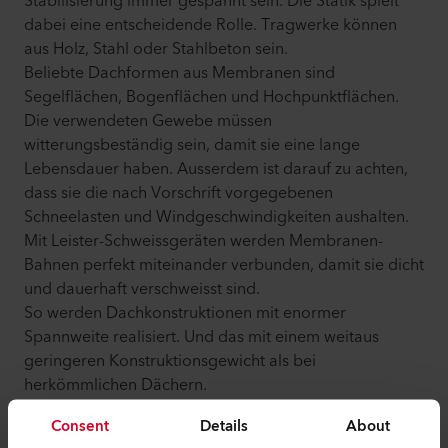
Stabilisierung immer gespannt sein. Die Statik spielt
dabei eine entscheidende Rolle. Tragwerke können
aus Holz, Stahl oder Stahlbeton sein.
Beliebte Dachformen aus Membranen sind
Segelflächen, Bogenflächen und Hochpunktflächen.
Die verwendeten Gewebe müssen
witterungsbeständig sein, damit sie eine lange
Lebensdauer haben. Ausserdem ist darauf zu achten,
dass sie die nach Vorschrift vorgegebenen
Schneelasten und Windgeschwindigkeiten aushalten.
Mit Leister-Schweissgeräten werden Membranen-
Bahnen perfekt miteinander verbunden, damit sie dicht
und dauerhaft verschweisst sind.
So werden Dachkonstruktionen mit enormer
Spannweite realisiert. Und das mit einem weitaus
geringeren Konstruktionsgewicht als bei
herkömmlichen Dächern.
Consent
Details
About