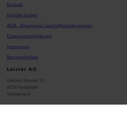
Kontakt
Händler finden
AGB - Allgemeine Geschäftsbedingungen
Datenschutzerklärung
Impressum
Barrierefreiheit
Leister AG
Galileo-Strasse 10
6056 Kaegiswil
Switzerland
leister@leister.com
Wegbeschreibung