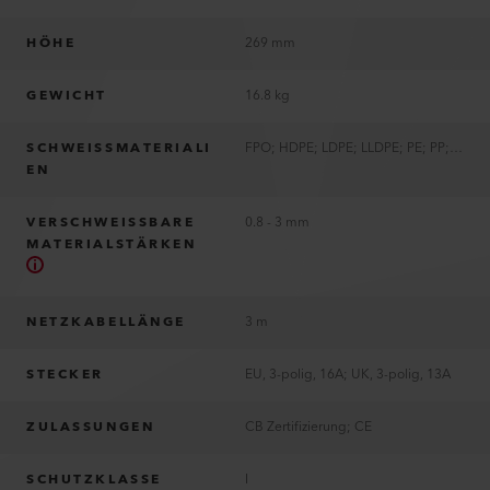
HÖHE
269 mm
GEWICHT
16.8 kg
SCHWEISSMATERIALI
FPO; HDPE; LDPE; LLDPE; PE; PP; TPO
EN
VERSCHWEISSBARE
0.8 - 3 mm
MATERIALSTÄRKEN
NETZKABELLÄNGE
3 m
STECKER
EU, 3-polig, 16A; UK, 3-polig, 13A
ZULASSUNGEN
CB Zertifizierung; CE
SCHUTZKLASSE
I