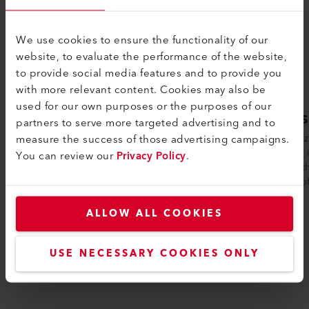
We use cookies to ensure the functionality of our
website, to evaluate the performance of the website,
to provide social media features and to provide you
with more relevant content. Cookies may also be
used for our own purposes or the purposes of our
COMET 700
GEOS
partners to serve more targeted advertising and to
measure the success of those advertising campaigns.
Der Heizkeil-Schweissautomat COMET 700
Der Hei
von Leister bietet alles, was sich
G7 LQS i
You can review our
Privacy Policy
.
Anwender:innen im Tiefbau beim...
geosynth
Kunststo
ALLOW ALL COOKIES
Vergleichen
USE NECESSARY COOKIES ONLY