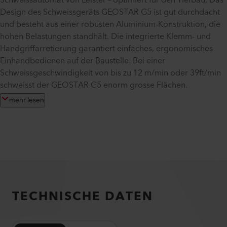
Schweissautomat von Leister – optimiert für den Tiefbau. Das
Design des Schweissgeräts GEOSTAR G5 ist gut durchdacht
und besteht aus einer robusten Aluminium-Konstruktion, die
hohen Belastungen standhält. Die integrierte Klemm- und
Handgriffarretierung garantiert einfaches, ergonomisches
Einhandbedienen auf der Baustelle. Bei einer
Schweissgeschwindigkeit von bis zu 12 m/min oder 39ft/min
schweisst der GEOSTAR G5 enorm grosse Flächen.
mehr lesen
TECHNISCHE DATEN