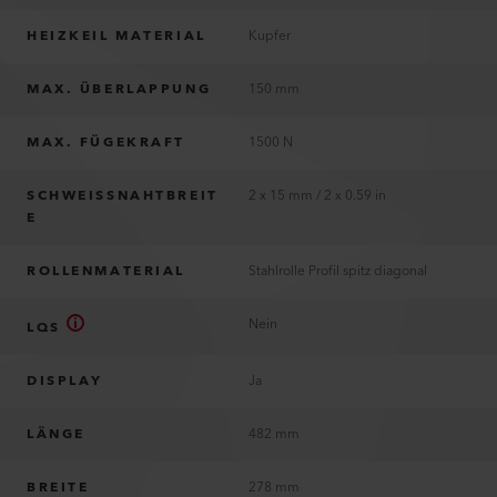
HEIZKEIL MATERIAL
Kupfer
MAX. ÜBERLAPPUNG
150 mm
MAX. FÜGEKRAFT
1500 N
SCHWEISSNAHTBREIT
2 x 15 mm / 2 x 0.59 in
E
ROLLENMATERIAL
Stahlrolle Profil spitz diagonal
Nein
LQS
DISPLAY
Ja
LÄNGE
482 mm
BREITE
278 mm