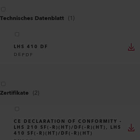
Technisches Datenblatt
(
1
)
LHS 410 DF
DE
PDF
Zertifikate
(
2
)
CE DECLARATION OF CONFORMITY -
LHS 210 SF(-R)(HT)/DF(-R)(HT), LHS
410 SF(-R)(HT)/DF(-R)(HT)