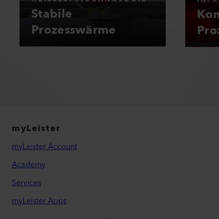
Stabile
Kon
Prozesswärme
Pro
myLeister
myLeister Account
Academy
Services
myLeister Apps