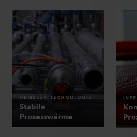
HEISSLUFTTECHNOLOGIE
INF
Stabile
Kon
Prozesswärme
Pro