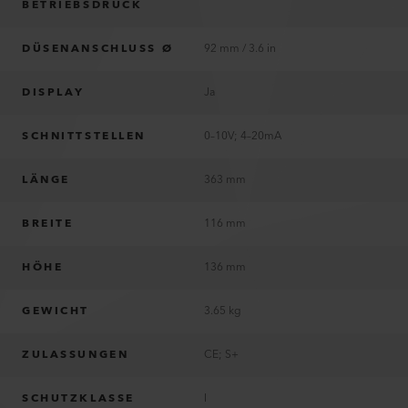
BETRIEBSDRUCK
DÜSENANSCHLUSS Ø
92 mm / 3.6 in
DISPLAY
Ja
SCHNITTSTELLEN
0–10V; 4–20mA
LÄNGE
363 mm
BREITE
116 mm
HÖHE
136 mm
GEWICHT
3.65 kg
ZULASSUNGEN
CE; S+
SCHUTZKLASSE
I