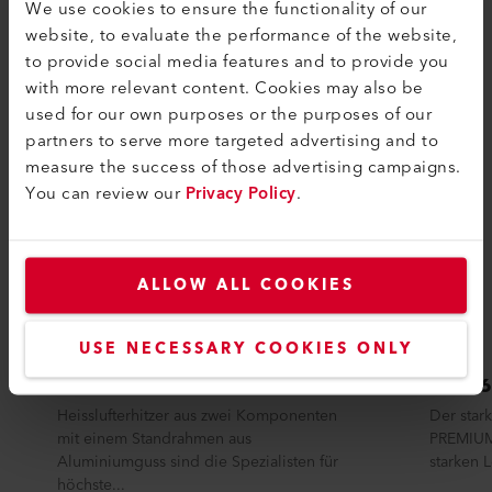
We use cookies to ensure the functionality of our
ÄHNLICHE PRODUKTE
website, to evaluate the performance of the website,
Das Beste oder nichts
to provide social media features and to provide you
with more relevant content. Cookies may also be
used for our own purposes or the purposes of our
partners to serve more targeted advertising and to
measure the success of those advertising campaigns.
You can review our
Privacy Policy
.
ALLOW ALL COOKIES
USE NECESSARY COOKIES ONLY
LHS 61L CLASSIC
LHS 
Heisslufterhitzer aus zwei Komponenten
Der stark
mit einem Standrahmen aus
PREMIUM 
Aluminiumguss sind die Spezialisten für
starken 
höchste...