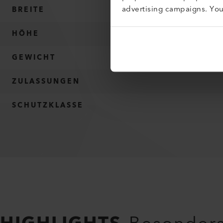
advertising campaigns. Yo
BREITE
HÖHE
GEWICHT
ZULASSUNGEN
SCHUTZKLASSE