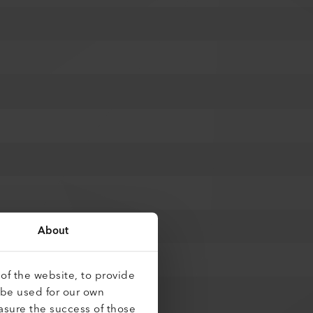
About
of the website, to provide
 be used for our own
asure the success of those