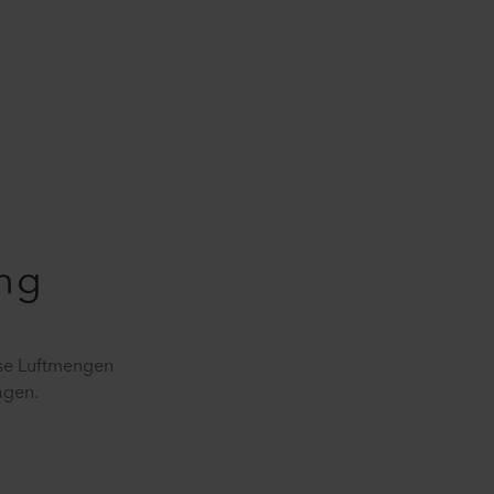
ung
sse Luftmengen
agen.