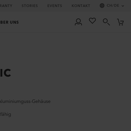
CH
/
DE
RRANTY
STORIES
EVENTS
KONTAKT
BER UNS
IC
 Aluminiumguss-Gehäuse
sfähig