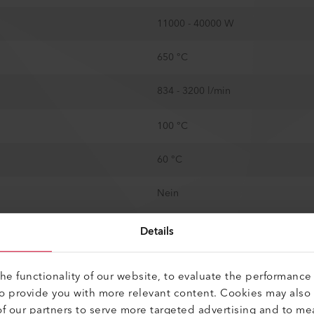
11000 - 40000 W
650 °C
834 - 3200 l/min
100 °C
60 °C
Nein
161 mm / 6.35 in
Details
Nein
e functionality of our website, to evaluate the performance 
to provide you with more relevant content. Cookies may also
444 mm
f our partners to serve more targeted advertising and to me