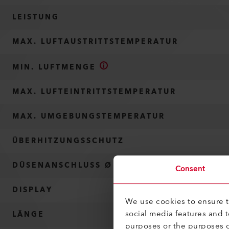
LEISTUNG
MAX. LUFTAUSTRITTSTEMPERATUR
MIN. LUFTMENGE
MAX. LUFTEINTRITTSTEMPERATUR
MAX. UMGEBUNGSTEMPERATUR
ÜBERHITZUNGSSCHUTZ
DÜSENANSCHLUSS Ø
Consent
DISPLAY
We use cookies to ensure th
social media features and 
LÄNGE
purposes or the purposes o