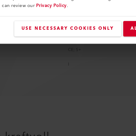
u can review our
Privacy Policy
.
312 mm
306 mm
USE NECESSARY COOKIES ONLY
A
13.5 kg
CE; S+
I