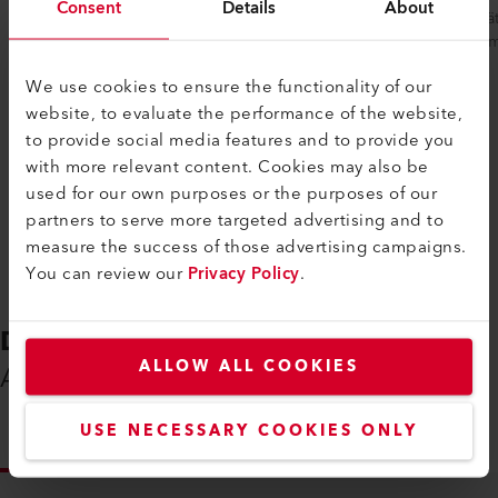
Consent
Details
About
Kunststoff-Schweissnähte einfach auf ihre
Prüfgerä
Dichtheit geprüft. Das robuste Modell...
Geomembr
We use cookies to ensure the functionality of our
website, to evaluate the performance of the website,
to provide social media features and to provide you
Vergleichen
with more relevant content. Cookies may also be
used for our own purposes or the purposes of our
partners to serve more targeted advertising and to
measure the success of those advertising campaigns.
You can review our
Privacy Policy
.
DOWNLOADS
ALLOW ALL COOKIES
Alles, was Sie benötigen
USE NECESSARY COOKIES ONLY
INFO