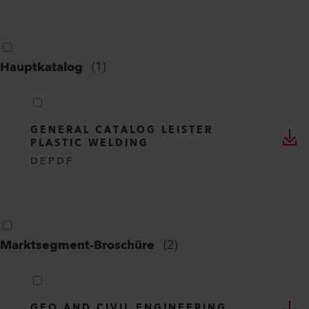
Hauptkatalog
(
1
)
GENERAL CATALOG LEISTER
PLASTIC WELDING
DE
PDF
Marktsegment-Broschüre
(
2
)
GEO AND CIVIL ENGINEERING