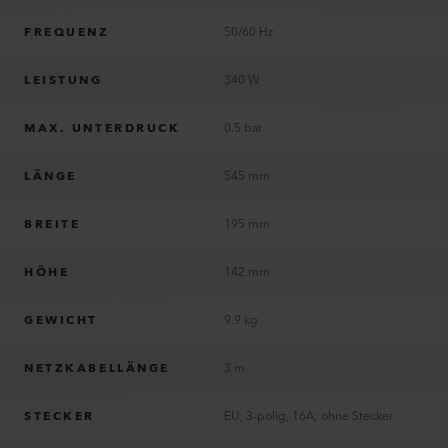
FREQUENZ
50/60 Hz
LEISTUNG
340 W
MAX. UNTERDRUCK
0.5 bar
LÄNGE
545 mm
BREITE
195 mm
HÖHE
142 mm
GEWICHT
9.9 kg
NETZKABELLÄNGE
3 m
STECKER
EU, 3-polig, 16A; ohne Stecker