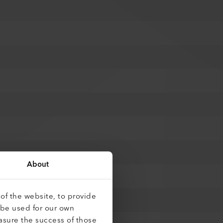
About
of the website, to provide
 be used for our own
asure the success of those