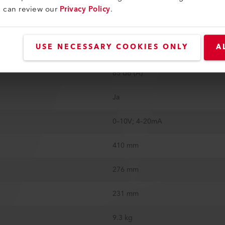
3100 Pa
u can review our
Privacy Policy
.
4000 Pa
USE NECESSARY COOKIES ONLY
A
92 mm / 3.6 in
65 dB (A)
Ja
0–10V; 4–20mA
410 mm
276 mm
231 mm
9.3 kg