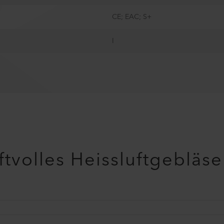
CE; EAC; S+
I
tvolles Heissluftgebläse