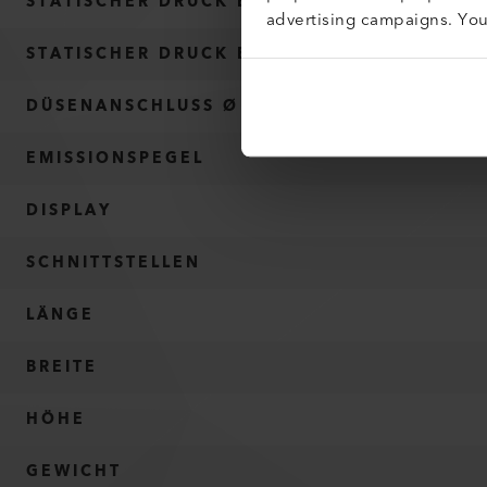
STATISCHER DRUCK BEI 50 HZ
advertising campaigns. Yo
STATISCHER DRUCK BEI 60 HZ
DÜSENANSCHLUSS Ø
EMISSIONSPEGEL
DISPLAY
SCHNITTSTELLEN
LÄNGE
BREITE
HÖHE
GEWICHT