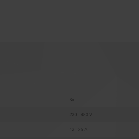
3x
230 - 480 V
13 - 25 A