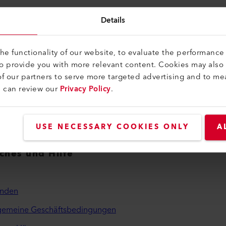
Details
Breitschlitzdüse
e functionality of our website, to evaluate the performance 
Breitschlitzdüse (ø 92.0) 130 x 16 mm
to provide you with more relevant content. Cookies may also
107.274
f our partners to serve more targeted advertising and to me
u can review our
Privacy Policy
.
USE NECESSARY COOKIES ONLY
A
iches und Hilfe
inden
lgemeine Geschäftsbedingungen