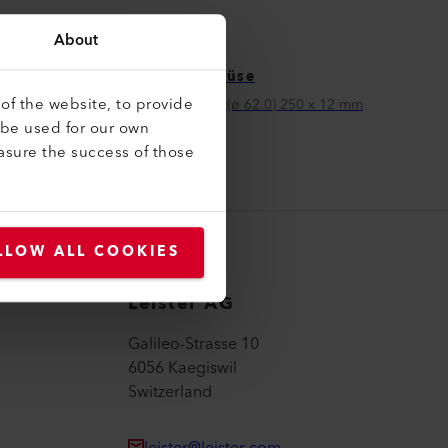
About
Breitschlitzdüse
of the website, to provide
Breitschlitzdüse (ø 62.0) 250 x 12 mm
 be used for our own
107.263
asure the success of those
LLOW ALL COOKIES
Leister AG
Galileo-Strasse 10
6056 Kaegiswil
Switzerland