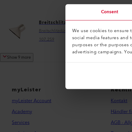
Consent
Breitschlitzdüse
We use cookies to ensure th
Breitschlitzdüse (ø 62.0) 150 x 12 mm
social media features and 
107.259
purposes or the purposes o
advertising campaigns. Yo
Show 9 more
myLeister
Rechtl
myLeister Account
Kontakt
Academy
Händler f
Services
AGB - Al