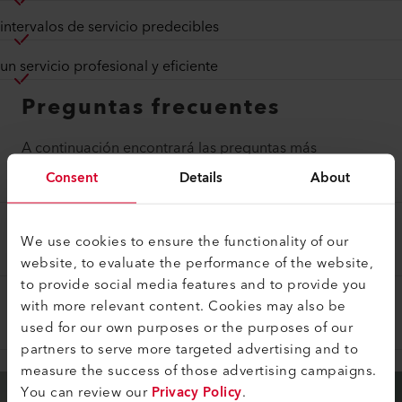
intervalos de servicio predecibles
un servicio profesional y eficiente
Preguntas frecuentes
A continuación encontrará las preguntas más
frecuentes y nuestras respuestas:
Consent
Details
About
¿QUÉ TRABAJO INCLUYE UN PAQUETE DE
We use cookies to ensure the functionality of our
MANTENIMIENTO?
website, to evaluate the performance of the website,
to provide social media features and to provide you
with more relevant content. Cookies may also be
¿CUÁNDO PUEDE TERMINAR UN PAQUETE
DE MANTENIMIENTO?
used for our own purposes or the purposes of our
partners to serve more targeted advertising and to
measure the success of those advertising campaigns.
You can review our
Privacy Policy
.