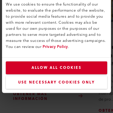
We use cookies to ensure the functionality of our
website, to evaluate the performance of the website,
to provide social media features and to provide you
with more relevant content. Cookies may also be
used for our own purposes or the purposes of our
partners to serve more targeted advertising and to
measure the success of those advertising campaigns.
LQS Roofing
Paq
You can review our
Privacy Policy
.
man
Con LQS Roofing podrá crear
Leis
informes de soldadura profesionales
ALLOW ALL COOKIES
en muy poco tiempo y demostrar la
Leister
calidad de su trabajo. Solo tiene que
manteni
acti...
USE NECESSARY COOKIES ONLY
alquilar
interru
OBTENER MÁS
INFORMACIÓN
de pro..
OBTE