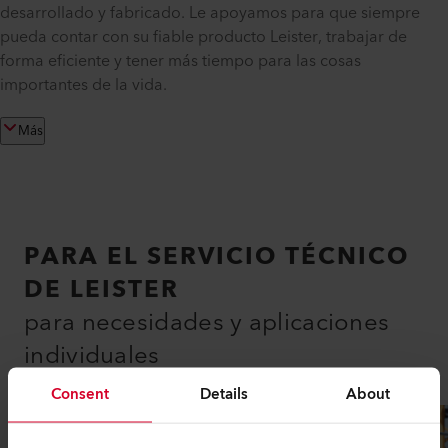
desarrollado y fabricado. Le apoyamos para que siempre
pueda contar con su fiable producto Leister, trabajar de
forma eficiente y tener más tiempo para las cosas
importantes de la vida.
Más
PARA EL SERVICIO TÉCNICO
DE LEISTER
para necesidades y aplicaciones
individuales
Consent
Details
About