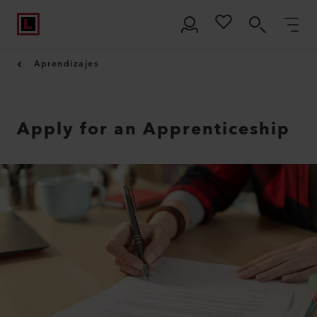
Aprendizajes
Apply for an Apprenticeship