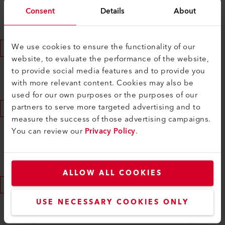
Le hacemos una invitación a la entrevista. Una buena
Consent
Details
About
oportunidad para conocernos mejor.
We use cookies to ensure the functionality of our
Compromiso de aprendizaje
website, to evaluate the performance of the website,
Nos comprometemos mutuamente y nada se
to provide social media features and to provide you
interpone con su contrato de prácticas.
with more relevant content. Cookies may also be
used for our own purposes or the purposes of our
partners to serve more targeted advertising and to
Después del compromiso
measure the success of those advertising campaigns.
Nos mantendremos en contacto con usted y le
You can review our
Privacy Policy
.
pediremos las copias de evaluación de su último año
escolar.
ALLOW ALL COOKIES
Inicio del aprendizaje
Junto con los nuevos practicantes, le damos la
USE NECESSARY COOKIES ONLY
bienvenida a la profesión técnica y comercial en el