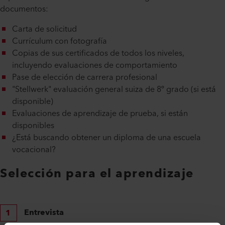
documentos:
Carta de solicitud
Currículum con fotografía
Copias de sus certificados de todos los niveles,
incluyendo evaluaciones de comportamiento
Pase de elección de carrera profesional
"Stellwerk" evaluación general suiza de 8º grado (si está
disponible)
Evaluaciones de aprendizaje de prueba, si están
disponibles
¿Está buscando obtener un diploma de una escuela
vocacional?
Selección para el aprendizaje
Entrevista