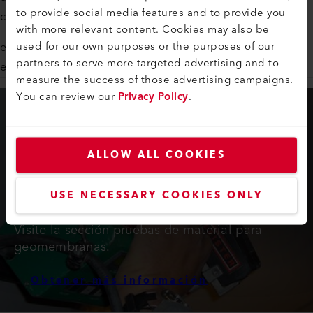
to provide social media features and to provide you
continentes
with more relevant content. Cookies may also be
used for our own purposes or the purposes of our
en algunos países laboratorios de aplicación locales, por
partners to serve more targeted advertising and to
ejemplo, B. En nuestras filiales o distribuidores del país
measure the success of those advertising campaigns.
You can review our
Privacy Policy
.
ALLOW ALL COOKIES
USE NECESSARY COOKIES ONLY
¿PREGUNTAS MATERIALES?
Visite la sección pruebas de material para
geomembranas.
Obtener más información