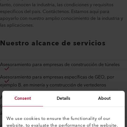
tanto, conocen la industria, las condiciones y requisitos
específicos del país. Contáctenos. Estamos aquí para
apoyarlo con nuestro amplio conocimiento de la industria y
las aplicaciones.
Nuestro alcance de servicios
Asesoramiento para empresas de construcción de túneles
Asesoramiento para empresas específicas de GEO, por
ejemplo B. en minería y construcción de vertederos
Asesoramiento para empresas que se especializan en sellar
Consent
Details
About
geomembranas en estanques, canales de embalses y otras
áreas con agua/líquidos.
We use cookies to ensure the functionality of our
website, to evaluate the performance of the website,
décadas de experiencia en diversos proyectos en todos los