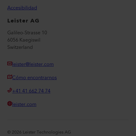
Accesibilidad
Leister AG
Galileo-Strasse 10
6056 Kaegiswil
Switzerland
leister@leister.com
Cómo encontrarnos
+41 41 662 74 74
leister.com
©
2026
Leister Technologies AG