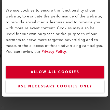
We use cookies to ensure the functionality of our
HOTWIND PREMIUM/SYSTEM - SN
website, to evaluate the performance of the website,
260401XXXX
to provide social media features and to provide you
DE, EN, IT, FR, ES, ...
PDF
with more relevant content. Cookies may also be
used for our own purposes or the purposes of our
partners to serve more targeted advertising and to
measure the success of those advertising campaigns.
You can review our
Privacy Policy
.
Instrucciones de seguridad
(
1
)
ALLOW ALL COOKIES
PROCESS HEAT
DE, EN, IT, FR, ES, ...
PDF
USE NECESSARY COOKIES ONLY