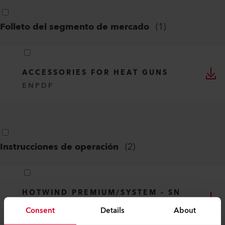
Folleto del segmento de mercado
(
1
)
ACCESSORIES FOR HEAT GUNS
EN
PDF
Instrucciones de operación
(
2
)
HOTWIND PREMIUM/SYSTEM - SN
1108240001/2111010000
Consent
Details
About
DE, EN, IT, FR, ES, ...
PDF