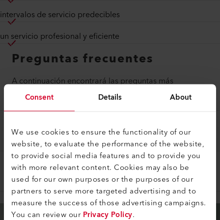
intervalos de servicio predecibles
un servicio profesional y eficiente
Preguntas frecuentes
A continuación encontrará las preguntas más
frecuentes y nuestras respuestas:
Consent
Details
About
¿QUÉ TRABAJO INCLUYE UN PAQUETE DE
We use cookies to ensure the functionality of our
MANTENIMIENTO?
website, to evaluate the performance of the website,
to provide social media features and to provide you
with more relevant content. Cookies may also be
¿CUÁNDO PUEDE TERMINAR UN PAQUETE
DE MANTENIMIENTO?
used for our own purposes or the purposes of our
partners to serve more targeted advertising and to
measure the success of those advertising campaigns.
You can review our
Privacy Policy
.