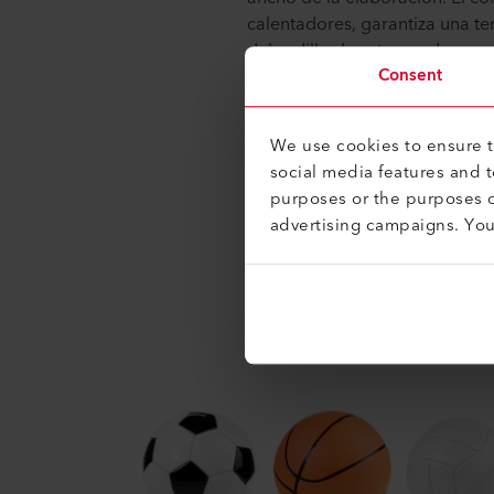
calentadores, garantiza una t
del rodillo de estampado y, po
Consent
de los grupos de calentadores 
Piel sintéti
We use cookies to ensure th
social media features and 
purposes or the purposes o
La piel sintética, o imitación 
advertising campaigns. Yo
poliuretano.