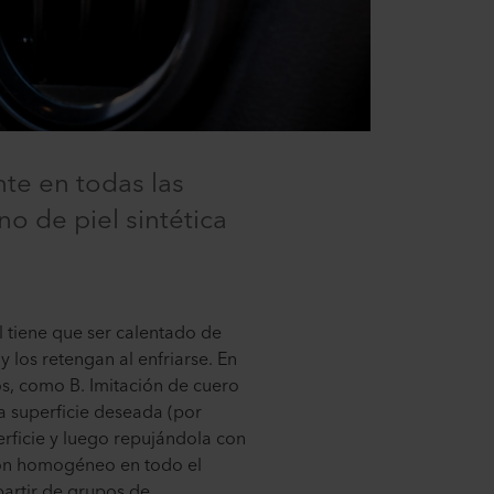
te en todas las
o de piel sintética
al tiene que ser calentado de
 los retengan al enfriarse. En
tos, como B. Imitación de cuero
 la superficie deseada (por
perficie y luego repujándola con
trón homogéneo en todo el
partir de grupos de