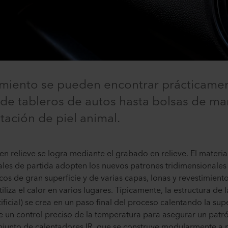
timiento se pueden encontrar prácticamen
sde tableros de autos hasta bolsas de man
tación de piel animal.
 en relieve se logra mediante el grabado en relieve. El materi
es de partida adopten los nuevos patrones tridimensionales y
icos de gran superficie y de varias capas, lonas y revestimien
tiliza el calor en varios lugares. Típicamente, la estructura de
ificial) se crea en un paso final del proceso calentando la su
re un control preciso de la temperatura para asegurar un pa
onjunto de calentadores IR, que se construye modularmente a 