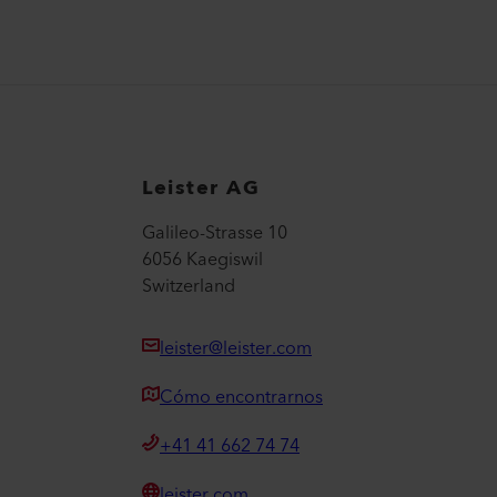
Leister AG
Galileo-Strasse 10
6056 Kaegiswil
Switzerland
leister@leister.com
Cómo encontrarnos
+41 41 662 74 74
leister.com