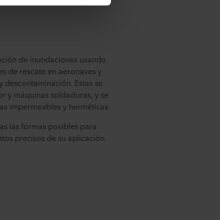
ención de inundaciones usando
es de rescate en aeronaves y
 y descontaminación. Estas se
or y máquinas soldadoras, y se
rlas impermeables y herméticas.
as las formas posibles para
tos precisos de su aplicación.