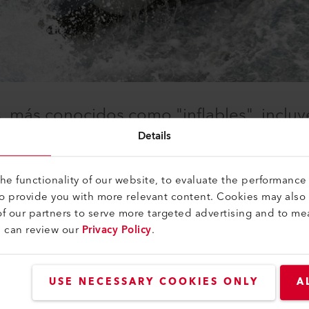
s, más conocidos como "inflables", incluy
cia, medios publicitarios inflables, cast
Details
globos, alfombras, estructuras e incluso 
e functionality of our website, to evaluate the performance 
to provide you with more relevant content. Cookies may also
nos de aire, se debe garantizar la absoluta estanqueidad de la
f our partners to serve more targeted advertising and to me
n estos requisitos. Incluso con máquinas de soldar, Leister ofr
u can review our
Privacy Policy
.
uperposición, costuras de filete y costuras de dobladillo hec
USE NECESSARY COOKIES ONLY
A