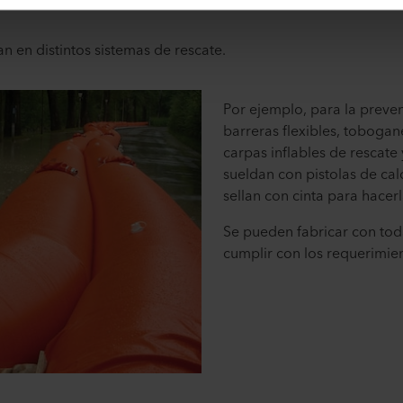
 en distintos sistemas de rescate.
Por ejemplo, para la prev
barreras flexibles, tobogan
carpas inflables de rescate
sueldan con pistolas de cal
sellan con cinta para hace
Se pueden fabricar con tod
cumplir con los requerimien