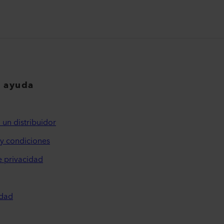
y ayuda
 un distribuidor
y condiciones
e privacidad
idad