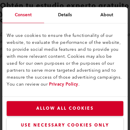
Obtén tu estudio experto gratuito
y acceso directo al conocimiento
Consent
Details
About
de nuestro equipo
Después de enviar el formulario, recibirás el enlace al estudio
We use cookies to ensure the functionality of our
experto por correo electrónico. Uno de nuestros
website, to evaluate the performance of the website,
especialistas puede contactarte para responder tus
to provide social media features and to provide you
preguntas o hablar sobre tus necesidades específicas.
with more relevant content. Cookies may also be
used for our own purposes or the purposes of our
partners to serve more targeted advertising and to
measure the success of those advertising campaigns.
You can review our
Privacy Policy
.
CONTENIDO DE LA EXPERIENCIA
Resumen administrativo
ALLOW ALL COOKIES
Introducción
Piscina
Estanque
USE NECESSARY COOKIES ONLY