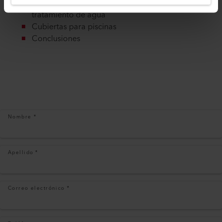
Piscinas prefabricadas y sistemas de
tratamiento de agua
Cubiertas para piscinas
Conclusiones
Nombre
*
Apellido
*
Correo electrónico
*