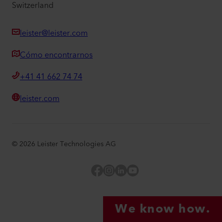
Switzerland
leister@leister.com
Cómo encontrarnos
+41 41 662 74 74
leister.com
©
2026
Leister Technologies AG
Facebook
Instagram
LinkedIn
YouTube
We know how.