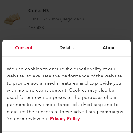
Cuña HS
Cuña HS 57 mm (juego de 5)
163.433
Consent
Details
About
Cuña HS
Cuña HS 64 mm (juego de 5)
163.434
We use cookies to ensure the functionality of our
website, to evaluate the performance of the website,
to provide social media features and to provide you
Cuña HS
with more relevant content. Cookies may also be
Cuña HS 30 mm (juego de 5)
used for our own purposes or the purposes of our
165.008
partners to serve more targeted advertising and to
measure the success of those advertising campaigns.
You can review our
Privacy Policy
.