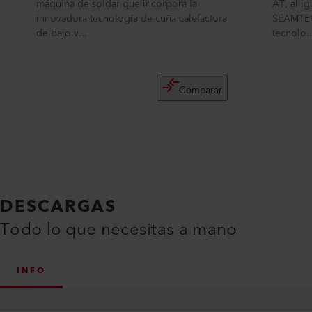
máquina de soldar que incorpora la
AT, al i
innovadora tecnología de cuña calefactora
SEAMTEK
de bajo v...
tecnolo..
Comparar
DESCARGAS
Todo lo que necesitas a mano
INFO