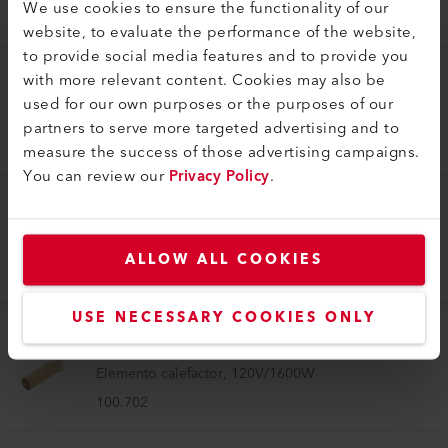
We use cookies to ensure the functionality of our
100.651
website, to evaluate the performance of the website,
to provide social media features and to provide you
with more relevant content. Cookies may also be
Elemento calefactor
used for our own purposes or the purposes of our
Elemento calefactor, 200V/1350W
partners to serve more targeted advertising and to
100.649
measure the success of those advertising campaigns.
You can review our
Privacy Policy
.
Elemento calefactor
Elemento calefactor, 230V/2000W
ALLOW ALL COOKIES
107.610
USE NECESSARY COOKIES ONLY
Elemento calefactor
Elemento calefactor, 120V/1600W
100.702