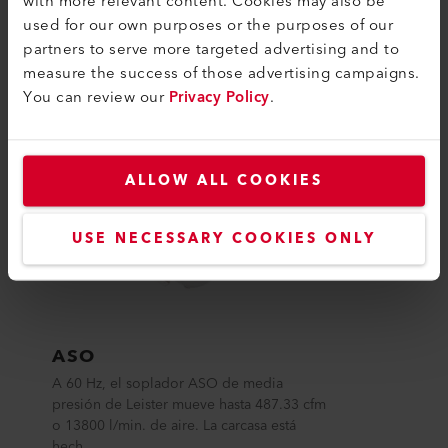
with more relevant content. Cookies may also be
used for our own purposes or the purposes of our
COMPATIBILIDAD
partners to serve more targeted advertising and to
Perfecto para estos productos
measure the success of those advertising campaigns.
You can review our
Privacy Policy
.
ALLOW ALL COOKIES
USE NECESSARY COOKIES ONLY
ASO
A 60 Hz, el soplador ASO de media
presión de Leister mueve hasta 487.33 cfm
o 13800 l/min. de aire. La carcasa está
hech...