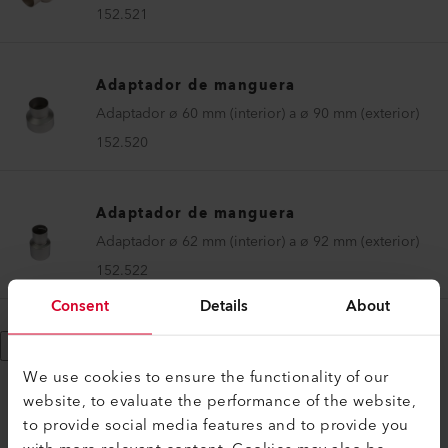
152.521
Adaptador de manguera
Adaptador ø 60 mm (interior) a ø 90 mm (exterior)
152.520
Adaptador de manguera
Adaptador ø 62 mm (interior) a ø 92 mm (exterior)
152.522
Consent
Details
About
Mostrar más
We use cookies to ensure the functionality of our
website, to evaluate the performance of the website,
to provide social media features and to provide you