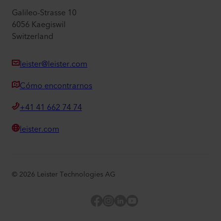
Galileo-Strasse 10
6056 Kaegiswil
Switzerland
leister@leister.com
Cómo encontrarnos
+41 41 662 74 74
leister.com
©
2026
Leister Technologies AG
Facebook
Instagram
LinkedIn
YouTube