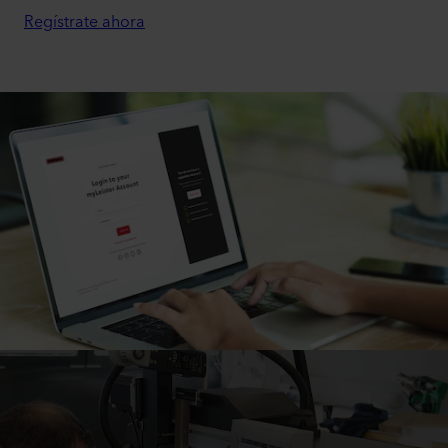
Regístrate ahora