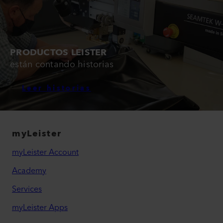
PRODUCTOS LEISTER
están contando historias
Leer historias
myLeister
myLeister Account
Academy
Services
myLeister Apps