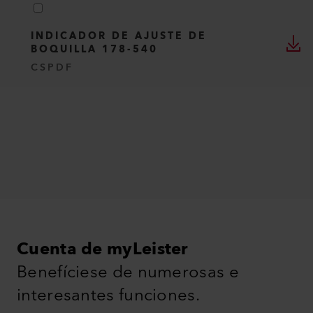
INDICADOR DE AJUSTE DE
BOQUILLA 178-540
CS
PDF
Cuenta de myLeister
Benefíciese de numerosas e
interesantes funciones.