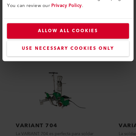
You can review our
Privacy Policy
.
COMPATIBILIDAD
ALLOW ALL COOKIES
Perfecto para estos productos
USE NECESSARY COOKIES ONLY
VARIANT 704
VARI
La VARIANT 704 es perfecta para soldar
La solda