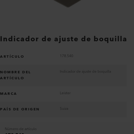
Indicador de ajuste de boquilla
178.540
ARTÍCULO
Indicador de ajuste de boquilla
NOMBRE DEL
ARTÍCULO
Leister
MARCA
Suiza
PAÍS DE ORIGEN
Número de artículo