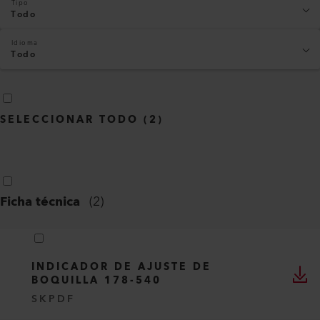
Tipo
Todo
Idioma
Todo
SELECCIONAR TODO
(
2
)
Ficha técnica
(
2
)
INDICADOR DE AJUSTE DE
BOQUILLA 178-540
SK
PDF