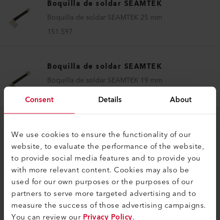
Boquilla de soldar SEAMTEK
Boquilla de soldar SEAMTEK 25 mm
151.597
Boquilla de soldar SEAMTEK
Boquilla de soldar SEAMTEK 19 mm
151.601
Consent
Details
About
Boquilla de soldar SEAMTEK
We use cookies to ensure the functionality of our
Boquilla de soldar SEAMTEK 55 mm
website, to evaluate the performance of the website,
to provide social media features and to provide you
151.850
with more relevant content. Cookies may also be
used for our own purposes or the purposes of our
Boquilla de soldar SEAMTEK
partners to serve more targeted advertising and to
measure the success of those advertising campaigns.
Boquilla de soldar SEAMTEK 13 mm
You can review our
Privacy Policy
.