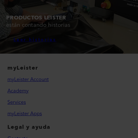
PRODUCTOS LEISTER
están contando historias
Leer historias
myLeister
myLeister Account
Academy
Services
myLeister Apps
Legal y ayuda