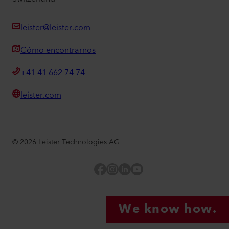
leister@leister.com
Cómo encontrarnos
+41 41 662 74 74
leister.com
©
2026
Leister Technologies AG
Facebook
Instagram
LinkedIn
YouTube
We know how.