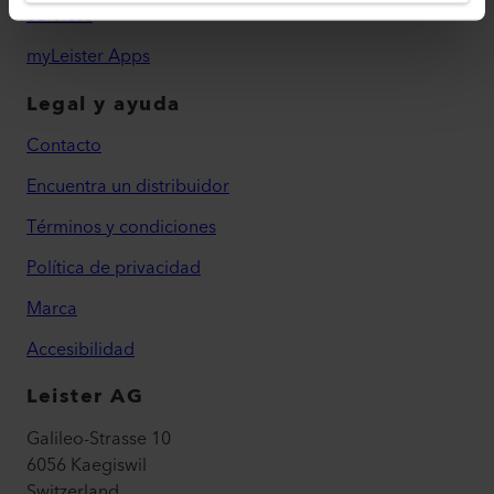
Services
myLeister Apps
Legal y ayuda
Contacto
Encuentra un distribuidor
Términos y condiciones
Política de privacidad
Marca
Accesibilidad
Leister AG
Galileo-Strasse 10
6056 Kaegiswil
Switzerland