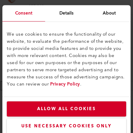
157.048
Consent
Details
About
Rodillo de presión
Rodillo de presión 13 mm
We use cookies to ensure the functionality of our
155.401
website, to evaluate the performance of the website,
to provide social media features and to provide you
with more relevant content. Cookies may also be
Rodillo de presión
used for our own purposes or the purposes of our
Rodillo de presión 19 mm
partners to serve more targeted advertising and to
155.402
measure the success of those advertising campaigns.
You can review our
Privacy Policy
.
Show 9 more
myLeister
ALLOW ALL COOKIES
myLeister Account
Academy
USE NECESSARY COOKIES ONLY