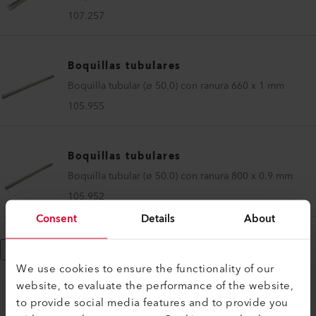
107.257
Boquillas tubulares
Boquilla tubular (ø 50.0) con ranura 660 x 1 mm
105.955
Boquillas tubulares
Boquilla tubular (ø 50.0) con ranura 800 x 0.9 mm
105.952
Consent
Details
About
Mostrar más
We use cookies to ensure the functionality of our
website, to evaluate the performance of the website,
to provide social media features and to provide you