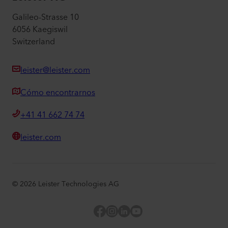
Galileo-Strasse 10
6056 Kaegiswil
Switzerland
leister@leister.com
Cómo encontrarnos
+41 41 662 74 74
leister.com
©
2026
Leister Technologies AG
Facebook
Instagram
LinkedIn
YouTube