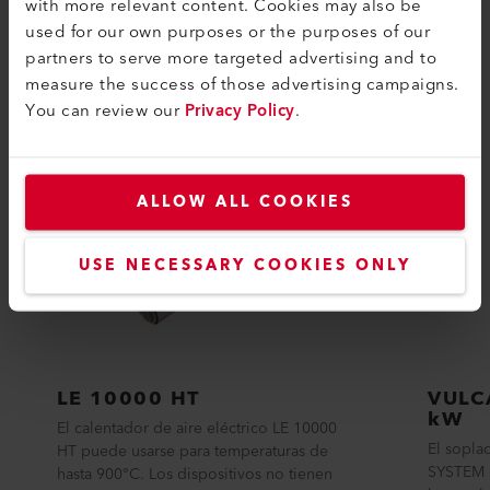
with more relevant content. Cookies may also be
used for our own purposes or the purposes of our
COMPATIBILIDAD
partners to serve more targeted advertising and to
Perfecto para estos productos
measure the success of those advertising campaigns.
You can review our
Privacy Policy
.
ALLOW ALL COOKIES
USE NECESSARY COOKIES ONLY
LE 10000 HT
VULC
kW
El calentador de aire eléctrico LE 10000
El sopla
HT puede usarse para temperaturas de
SYSTEM d
hasta 900°C. Los dispositivos no tienen