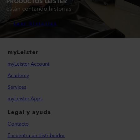
PRODUCTOS LEISTER
están contando historias
Leer historias
myLeister
myLeister Account
Academy
Services
myLeister Apps
Legal y ayuda
Contacto
Encuentra un distribuidor