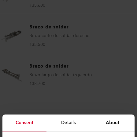
135.600
Brazo de soldar
Brazo corto de soldar derecho
135.500
Brazo de soldar
Brazo largo de soldar izquierdo
138.700
Consent
Details
About