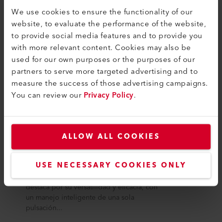
COMPATIBILIDAD
We use cookies to ensure the functionality of our
Perfecto para estos productos
website, to evaluate the performance of the website,
to provide social media features and to provide you
with more relevant content. Cookies may also be
used for our own purposes or the purposes of our
partners to serve more targeted advertising and to
measure the success of those advertising campaigns.
You can review our
Privacy Policy
.
ALLOW ALL COOKIES
VARIANT 700
USE NECESSARY COOKIES ONLY
La máquina de soldar VARIANT 700
destaca por su versatilidad y eficacia, con
un manejo inteligente de una sola
pulsación...